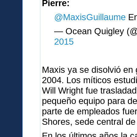
Pierre:
@MaxisGuillaume
En
— Ocean Quigley (@
2015
Maxis ya se disolvió en 
2004. Los míticos estud
Will Wright fue traslada
pequeño equipo para des
parte de empleados fue
Shores, sede central de 
En los últimos años la c