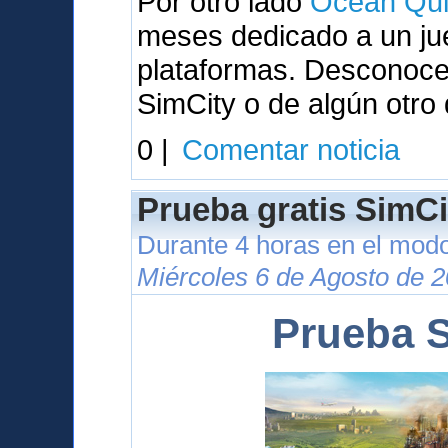
Por otro lado
Ocean Qui
meses dedicado a un ju
plataformas. Desconocem
SimCity o de algún otro
0 |
Comentar noticia
Prueba gratis SimCi
Durante 4 horas en el modo
Miércoles 6 de Agosto de 2
Prueba S