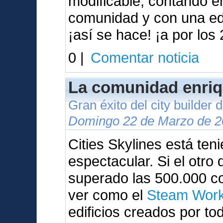
modificable, contando 
comunidad y con una ed
¡así se hace! ¡a por los 
0 |
Comentar noticia
La comunidad enriq
Gran éxito del city builder
Domingo 22 de Marzo de 2
Cities Skylines está te
espectacular. Si el otr
superado las 500.000 c
ver como el
Steam Wor
edificios creados por to