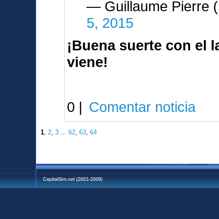
— Guillaume Pierre
5, 2015
¡Buena suerte con el 
viene!
0 |
Comentar noticia
1
,
2
,
3
...
62
,
63
,
64