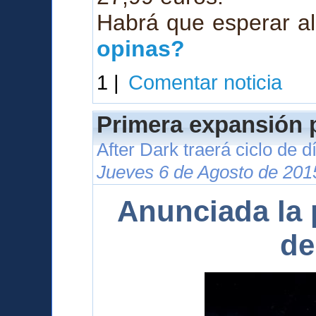
Habrá que esperar al
opinas?
1 |
Comentar noticia
Primera expansión p
After Dark traerá ciclo de 
Jueves 6 de Agosto de 201
Anunciada la 
de