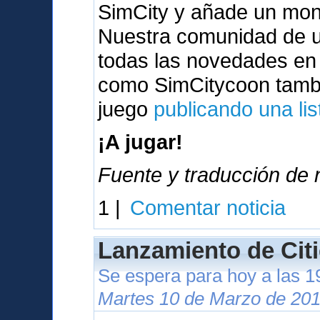
SimCity y añade un mont
Nuestra comunidad de u
todas las novedades en
como SimCitycoon tambi
juego
publicando una lis
¡A jugar!
Fuente y traducción de n
1 |
Comentar noticia
Lanzamiento de Citi
Se espera para hoy a las 
Martes 10 de Marzo de 201