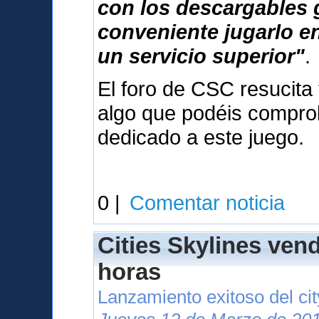
con los descargables 
conveniente jugarlo e
un servicio superior"
.
El foro de CSC resucita 
algo que podéis compr
dedicado a este juego.
0 |
Comentar noticia
Cities Skylines ven
horas
Lanzamiento exitoso del cit