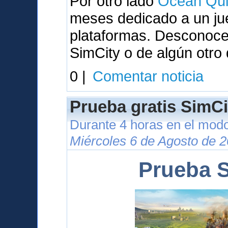
Por otro lado
Ocean Qui
meses dedicado a un ju
plataformas. Desconocem
SimCity o de algún otro
0 |
Comentar noticia
Prueba gratis SimCi
Durante 4 horas en el modo
Miércoles 6 de Agosto de 2
Prueba S