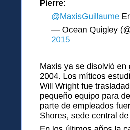
Pierre:
@MaxisGuillaume
En
— Ocean Quigley (@
2015
Maxis ya se disolvió en 
2004. Los míticos estud
Will Wright fue traslada
pequeño equipo para des
parte de empleados fue
Shores, sede central de 
En los últimos años la c