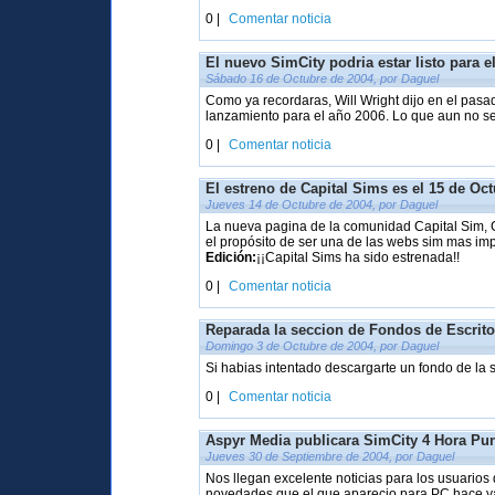
0 |
Comentar noticia
El nuevo SimCity podria estar listo para e
Sábado 16 de Octubre de 2004, por Daguel
Como ya recordaras, Will Wright dijo en el pasa
lanzamiento para el año 2006. Lo que aun no se 
0 |
Comentar noticia
El estreno de Capital Sims es el 15 de Oc
Jueves 14 de Octubre de 2004, por Daguel
La nueva pagina de la comunidad Capital Sim, 
el propósito de ser una de las webs sim mas im
Edición:
¡¡Capital Sims ha sido estrenada!!
0 |
Comentar noticia
Reparada la seccion de Fondos de Escrito
Domingo 3 de Octubre de 2004, por Daguel
Si habias intentado descargarte un fondo de la 
0 |
Comentar noticia
Aspyr Media publicara SimCity 4 Hora Pu
Jueves 30 de Septiembre de 2004, por Daguel
Nos llegan excelente noticias para los usuari
novedades que el que aparecio para PC hace y