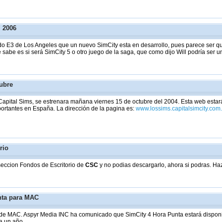
l 2006
do E3 de Los Angeles que un nuevo SimCity esta en desarrollo, pues parece ser que
sabe es si será SimCity 5 o otro juego de la saga, que como dijo Will podría ser 
tubre
Capital Sims, se estrenara mañana viernes 15 de octubre del 2004. Esta web esta
portantes en España. La dirección de la pagina es:
www.lossims.capitalsimcity.com
rio
seccion Fondos de Escritorio de
CSC
y no podias descargarlo, ahora si podras. Haz
nta para MAC
os de MAC. Aspyr Media INC ha comunicado que SimCity 4 Hora Punta estará dispon
a un año.