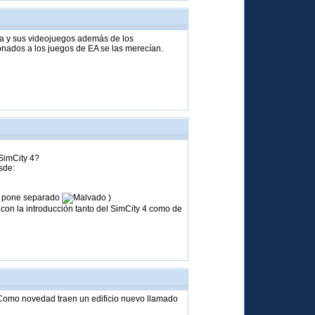
a y sus videojuegos además de los
nados a los juegos de EA se las merecían.
 SimCity 4?
sde:
lo pone separado
)
con la introducción tanto del SimCity 4 como de
 Como novedad traen un edificio nuevo llamado