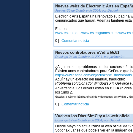
Nuevas webs de Electronic Arts en Españ
Jueves 28 de Octubre de 2004, por Daguel
Electronic Arts España ha renovado su pagina w
comunicados que hagan. Además también esta di
Enlaces:
www.es.ea.com
www.es.eagames.com
www.es.
0 |
Comentar noticia
Nuevos controladores nVidia 66.81
Domingo 24 de Octubre de 2004, por javispedro
¿Alguien tiene problemas con los coches, efecto
Existen unos controladores para GeForce que h
http://www.nzone.com/object/nzone_downloads
Aquí hay un extracto del manual, traducido:
Problema solucionado: Windows XP, GeForce FX 
Advertencia: Los drivers están en
BETA
(nVidia 
los Sims 2.
Gracias a nZone (página oficial de videojuegos de nVidia) y G
0 |
Comentar noticia
Vuelven los Dias SimCity a la web oficial
Domingo 17 de Octubre de 2004, por Daguel
Desde Mayo no actualizaba la web oficial de Si
Sobchak Lanes que podeis ver en la imágen de l