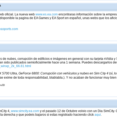
a
eb oficial. La nueva web
www.es.ea.com
encontraras información sobre la empres
sponible la pagina de EA Games y EA Sport en español, unas webs que los aficio
easports.com
s de nubes, corrupción de edificios e imágenes en general con su tarjeta nVidia y
an sido publicados semioficialmente hace una 1 semana. Puedes descargarlos de
_winxp_2k_66.81.html
5700 Ultra, GeForce 6800: Corrupción con vehículos y nubes en Sim City 4
(sí, 
se exime de toda responsabilidad, blablabla.). Y no acaban de funcionar muy bien 
uru3D
mCity 4,
www.simcity.ea.com
y el pasado 12 de Octubre volvio con un Dia SimCity.
a derecha y que podeis bajaros si estas registrado haciendo click
aqui
.