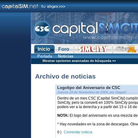
Inicio
Foro
Portada
Noticias
Mostrar opciones avanzadas de búsqueda >>
Archivo de noticias
Logotipo del Aniversario de CSC
Jueves 18 de Noviembre de 2004, por Daguel
Dentro de un mes CSC [Capital SimCity] cumpli
SimCity, pero la converti en 100% SimCity porq
podeis ver a la derecha y a partir del 15 o 16
NOTA:
El logo del aniversario es una mezcla de
* Hay novedades en la zona de descargas. Obser
0 |
Comentar noticia