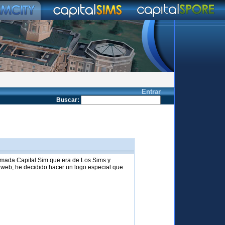
Entrar
Buscar
:
amada Capital Sim que era de Los Sims y
 web, he decidido hacer un logo especial que