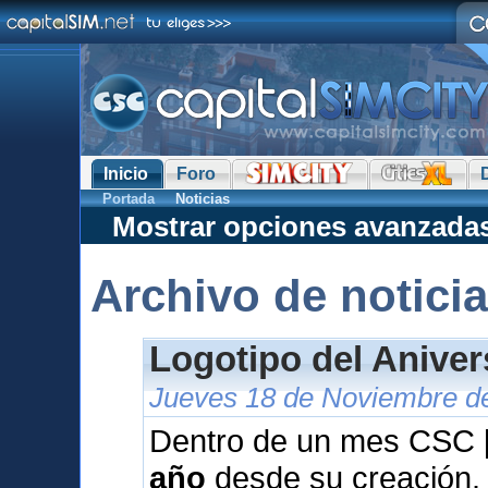
Inicio
Foro
Portada
Noticias
Mostrar opciones avanzada
Archivo de notici
Logotipo del Anive
Jueves 18 de Noviembre de
Dentro de un mes CSC [
año
desde su creación.