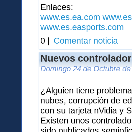
Enlaces:
www.es.ea.com
www.es
www.es.easports.com
0 |
Comentar noticia
Nuevos controlador
Domingo 24 de Octubre de 
¿Alguien tiene problema
nubes, corrupción de ed
con su tarjeta nVidia y 
Existen unos controlad
sido publicados semiof