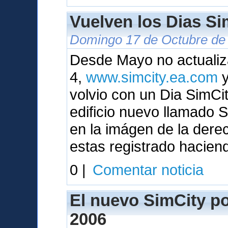
Vuelven los Dias Sim
Domingo 17 de Octubre de 
Desde Mayo no actualiza
4,
www.simcity.ea.com
y
volvio con un Dia SimC
edificio nuevo llamado
en la imágen de la dere
estas registrado hacien
0 |
Comentar noticia
El nuevo SimCity pod
2006