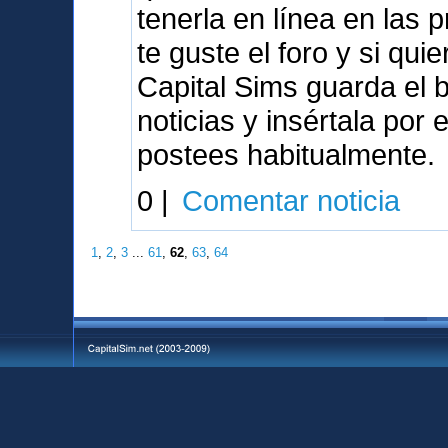
tenerla en línea en las
te guste el foro y si qu
Capital Sims guarda el 
noticias y insértala por
postees habitualmente.
0 |
Comentar noticia
1
,
2
,
3
...
61
,
62
,
63
,
64