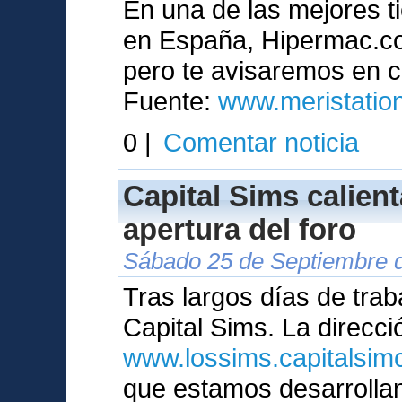
En una de las mejores t
en España, Hipermac.com
pero te avisaremos en c
Fuente:
www.meristatio
0 |
Comentar noticia
Capital Sims calien
apertura del foro
Sábado 25 de Septiembre d
Tras largos días de trab
Capital Sims. La direcci
www.lossims.capitalsimc
que estamos desarrolla