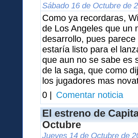
Sábado 16 de Octubre de 2
Como ya recordaras, Wil
de Los Angeles que un 
desarrollo, pues parece
estaría listo para el la
que aun no se sabe es s
de la saga, que como dij
los jugadores mas nova
0 |
Comentar noticia
El estreno de Capita
Octubre
Jueves 14 de Octubre de 2