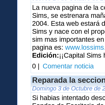
La nueva pagina de la c
Sims, se estrenara maña
2004. Esta web estará 
Sims y nace con el prop
sim mas importantes en 
pagina es:
www.lossims.
Edición:
¡¡Capital Sims 
0 |
Comentar noticia
Reparada la seccion
Domingo 3 de Octubre de 2
Si habias intentado des