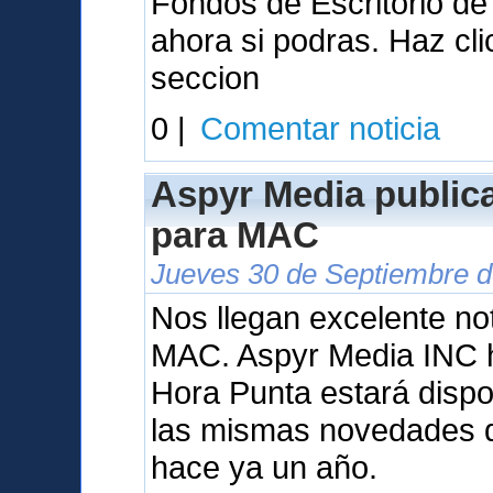
Fondos de Escritorio d
ahora si podras. Haz cl
seccion
0 |
Comentar noticia
Aspyr Media public
para MAC
Jueves 30 de Septiembre d
Nos llegan excelente not
MAC. Aspyr Media INC 
Hora Punta estará dispo
las mismas novedades q
hace ya un año.