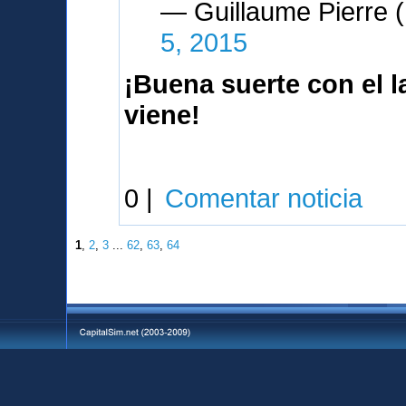
— Guillaume Pierre
5, 2015
¡Buena suerte con el 
viene!
0 |
Comentar noticia
1
,
2
,
3
...
62
,
63
,
64