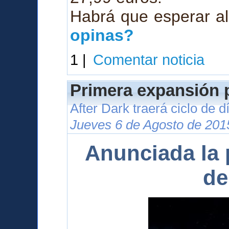
Habrá que esperar al
opinas?
1 |
Comentar noticia
Primera expansión p
After Dark traerá ciclo de 
Jueves 6 de Agosto de 201
Anunciada la 
de