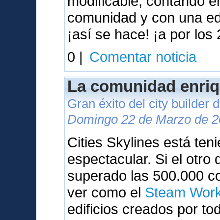
modificable, contando 
comunidad y con una ed
¡así se hace! ¡a por los 
0 |
Comentar noticia
La comunidad enriq
Gran éxito del city builder
Domingo 22 de Marzo de 2
Cities Skylines está te
espectacular. Si el otr
superado las 500.000 c
ver como el
Steam Wor
edificios creados por to