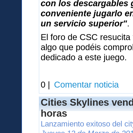
con los descargables 
conveniente jugarlo e
un servicio superior"
.
El foro de CSC resucita 
algo que podéis compr
dedicado a este juego.
0 |
Comentar noticia
Cities Skylines ven
horas
Lanzamiento exitoso del cit