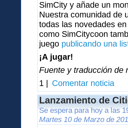
SimCity y añade un mont
Nuestra comunidad de u
todas las novedades en
como SimCitycoon tambi
juego
publicando una lis
¡A jugar!
Fuente y traducción de n
1 |
Comentar noticia
Lanzamiento de Citi
Se espera para hoy a las 
Martes 10 de Marzo de 201