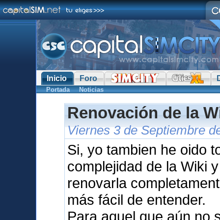
Inicio
Foro
Portada
Noticias
Renovación de la W
Viernes 3 de Septiembre de
Si, yo tambien he oido 
complejidad de la Wiki 
renovarla completament
más fácil de entender.
Para aquel que aún no s