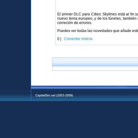
El primer DLC para Cities: Skylines está al fin
nuevo tema europeo, y de los túneles, también 
correción de errores.
Puedes ver todas las novedades que añade es
0 |
Comentar noticia