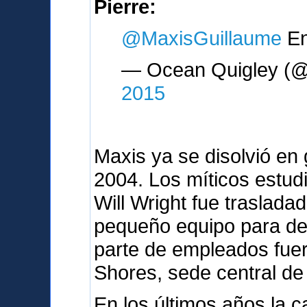
Pierre:
@MaxisGuillaume
En
— Ocean Quigley (@
2015
Maxis ya se disolvió en 
2004. Los míticos estud
Will Wright fue traslada
pequeño equipo para des
parte de empleados fue
Shores, sede central de 
En los últimos años la c