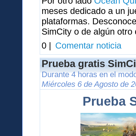
Por otro lado
Ocean Qui
meses dedicado a un ju
plataformas. Desconocem
SimCity o de algún otro
0 |
Comentar noticia
Prueba gratis SimCi
Durante 4 horas en el modo
Miércoles 6 de Agosto de 2
Prueba S