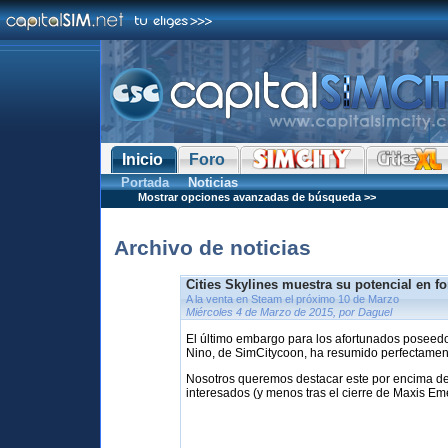
Inicio
Foro
Portada
Noticias
Mostrar opciones avanzadas de búsqueda >>
Archivo de noticias
Cities Skylines muestra su potencial en f
A la venta en Steam el próximo 10 de Marzo
Miércoles 4 de Marzo de 2015, por Daguel
El último embargo para los afortunados poseedo
Nino, de SimCitycoon, ha resumido perfectame
Nosotros queremos destacar este por encima de t
interesados (y menos tras el cierre de Maxis Eme