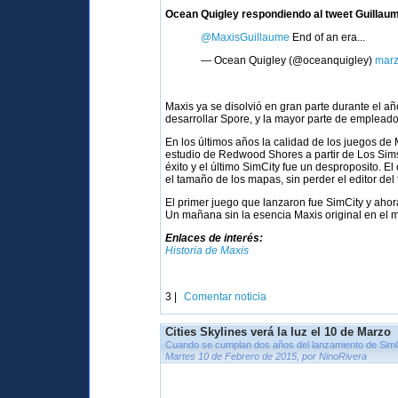
Ocean Quigley respondiendo al tweet Guillaum
@MaxisGuillaume
End of an era...
— Ocean Quigley (@oceanquigley)
marz
Maxis ya se disolvió en gran parte durante el a
desarrollar Spore, y la mayor parte de empleado
En los últimos años la calidad de los juegos de
estudio de Redwood Shores a partir de Los Sims 
éxito y el último SimCity fue un desproposito. E
el tamaño de los mapas, sin perder el editor del
El primer juego que lanzaron fue SimCity y aho
Un mañana sin la esencia Maxis original en el 
Enlaces de interés:
Historia de Maxis
3 |
Comentar noticia
Cities Skylines verá la luz el 10 de Marzo
Cuando se cumplan dos años del lanzamiento de Sim
Martes 10 de Febrero de 2015, por NinoRivera