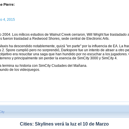
e Pierre:
o 4, 2015
ño 2004. Los míticos estudios de Walnut Creek cerraron, Will Wright fue trasladad
s fueron trasladad a Redwood Shores, sede central de Electronic Arts.
 Maxis ha descendido notablemente, quizá "en parte" por la influencia de EA. La fr
2. Spore cumplió pero no sorprendió, Darkspore fue un intento de atraer a otro perf
l objetivo era resucitar una saga que han hundido por no escuchar a los jugadores.
 terreno y principalmente sin perder la esencia de SimCity 3000 y SimCity 4.
ra termina su historia con SimCity Ciudades del Mañana.
mundo de los videojuegos.
City
Cities: Skylines verá la luz el 10 de Marzo