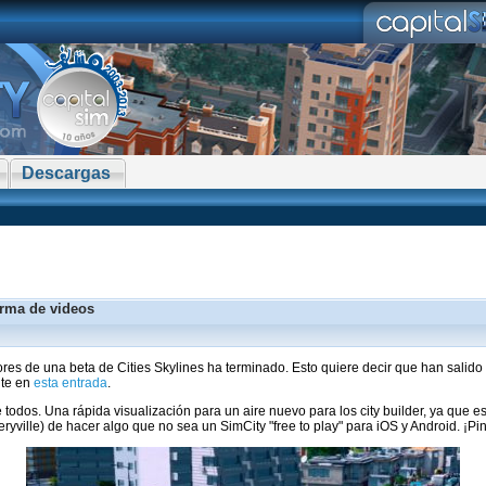
Descargas
orma de videos
res de una beta de Cities Skylines ha terminado. Esto quiere decir que han sali
nte en
esta entrada
.
odos. Una rápida visualización para un aire nuevo para los city builder, ya que 
ryville) de hacer algo que no sea un SimCity "free to play" para iOS y Android. ¡Pi