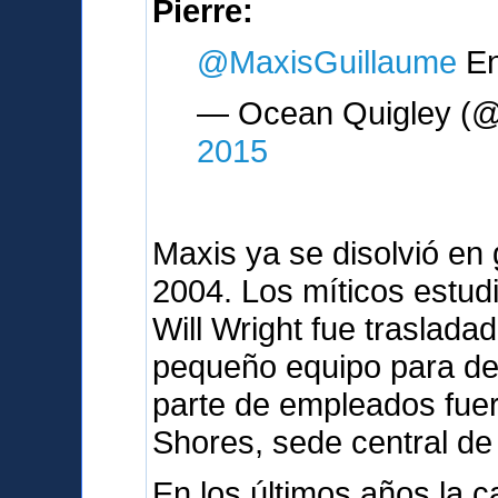
Pierre:
@MaxisGuillaume
En
— Ocean Quigley (@
2015
Maxis ya se disolvió en 
2004. Los míticos estud
Will Wright fue traslada
pequeño equipo para des
parte de empleados fue
Shores, sede central de 
En los últimos años la c