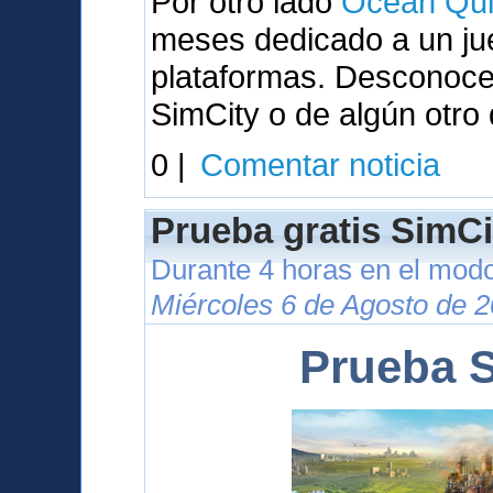
Por otro lado
Ocean Qui
meses dedicado a un ju
plataformas. Desconocem
SimCity o de algún otro
0 |
Comentar noticia
Prueba gratis SimCi
Durante 4 horas en el modo
Miércoles 6 de Agosto de 2
Prueba S