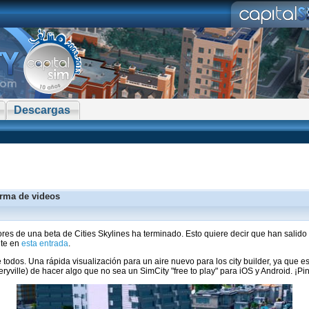
Descargas
orma de videos
res de una beta de Cities Skylines ha terminado. Esto quiere decir que han sali
nte en
esta entrada
.
odos. Una rápida visualización para un aire nuevo para los city builder, ya que 
ryville) de hacer algo que no sea un SimCity "free to play" para iOS y Android. ¡Pi