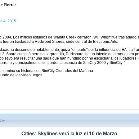
e Pierre:
o 4, 2015
ño 2004. Los míticos estudios de Walnut Creek cerraron, Will Wright fue trasladad
s fueron trasladad a Redwood Shores, sede central de Electronic Arts.
 Maxis ha descendido notablemente, quizá "en parte" por la influencia de EA. La fr
2. Spore cumplió pero no sorprendió, Darkspore fue un intento de atraer a otro perf
l objetivo era resucitar una saga que han hundido por no escuchar a los jugadores.
 terreno y principalmente sin perder la esencia de SimCity 3000 y SimCity 4.
ra termina su historia con SimCity Ciudades del Mañana.
mundo de los videojuegos.
City
Cities: Skylines verá la luz el 10 de Marzo