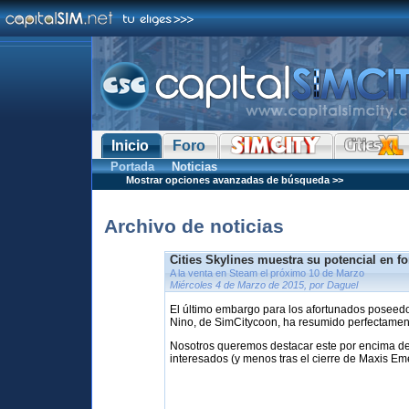
Inicio
Foro
Portada
Noticias
Mostrar opciones avanzadas de búsqueda >>
Archivo de noticias
Cities Skylines muestra su potencial en f
A la venta en Steam el próximo 10 de Marzo
Miércoles 4 de Marzo de 2015, por Daguel
El último embargo para los afortunados poseedo
Nino, de SimCitycoon, ha resumido perfectame
Nosotros queremos destacar este por encima de t
interesados (y menos tras el cierre de Maxis Eme