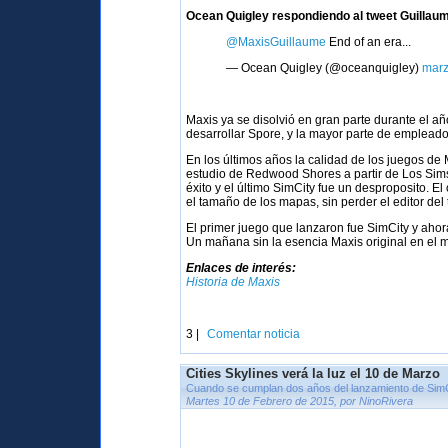
Ocean Quigley respondiendo al tweet Guillaum
@MaxisGuillaume
End of an era...
— Ocean Quigley (@oceanquigley)
marz
Maxis ya se disolvió en gran parte durante el a
desarrollar Spore, y la mayor parte de empleado
En los últimos años la calidad de los juegos de
estudio de Redwood Shores a partir de Los Sims 
éxito y el último SimCity fue un desproposito. E
el tamaño de los mapas, sin perder el editor del
El primer juego que lanzaron fue SimCity y aho
Un mañana sin la esencia Maxis original en el 
Enlaces de interés:
Historia de Maxis
3 |
Comentar noticia
Cities Skylines verá la luz el 10 de Marzo
Cuando se cumplan dos años del lanzamiento de Sim
Martes 10 de Febrero de 2015, por NinoRivera