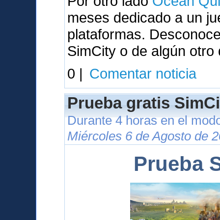
Por otro lado
Ocean Qui
meses dedicado a un ju
plataformas. Desconocem
SimCity o de algún otro
0 |
Comentar noticia
Prueba gratis SimCi
Durante 4 horas en el modo
Miércoles 6 de Agosto de 2
Prueba S