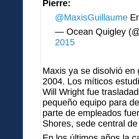
Pierre:
@MaxisGuillaume
En
— Ocean Quigley (@
2015
Maxis ya se disolvió en 
2004. Los míticos estud
Will Wright fue traslada
pequeño equipo para des
parte de empleados fue
Shores, sede central de 
En los últimos años la c