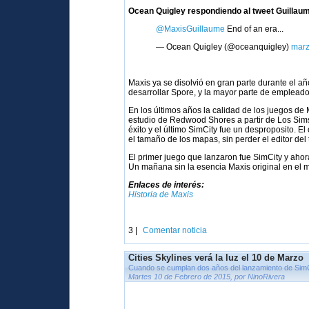
Ocean Quigley respondiendo al tweet Guillaum
@MaxisGuillaume
End of an era...
— Ocean Quigley (@oceanquigley)
marz
Maxis ya se disolvió en gran parte durante el a
desarrollar Spore, y la mayor parte de empleado
En los últimos años la calidad de los juegos de
estudio de Redwood Shores a partir de Los Sims 
éxito y el último SimCity fue un desproposito. E
el tamaño de los mapas, sin perder el editor del
El primer juego que lanzaron fue SimCity y aho
Un mañana sin la esencia Maxis original en el 
Enlaces de interés:
Historia de Maxis
3 |
Comentar noticia
Cities Skylines verá la luz el 10 de Marzo
Cuando se cumplan dos años del lanzamiento de Sim
Martes 10 de Febrero de 2015, por NinoRivera