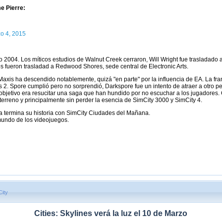
e Pierre:
o 4, 2015
ño 2004. Los míticos estudios de Walnut Creek cerraron, Will Wright fue trasladad
s fueron trasladad a Redwood Shores, sede central de Electronic Arts.
 Maxis ha descendido notablemente, quizá "en parte" por la influencia de EA. La fr
2. Spore cumplió pero no sorprendió, Darkspore fue un intento de atraer a otro perf
l objetivo era resucitar una saga que han hundido por no escuchar a los jugadores.
 terreno y principalmente sin perder la esencia de SimCity 3000 y SimCity 4.
ra termina su historia con SimCity Ciudades del Mañana.
mundo de los videojuegos.
City
Cities: Skylines verá la luz el 10 de Marzo