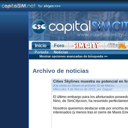
Inicio
Foro
Portada
Noticias
Mostrar opciones avanzadas de búsqueda >>
Archivo de noticias
Cities Skylines muestra su potencial en f
A la venta en Steam el próximo 10 de Marzo
Miércoles 4 de Marzo de 2015, por Daguel
El último embargo para los afortunados poseedo
Nino, de SimCitycoon, ha resumido perfectame
Nosotros queremos destacar este por encima de t
interesados (y menos tras el cierre de Maxis Eme