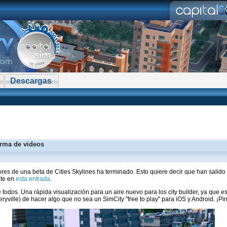
Descargas
orma de videos
res de una beta de Cities Skylines ha terminado. Esto quiere decir que han sali
nte en
esta entrada
.
odos. Una rápida visualización para un aire nuevo para los city builder, ya que 
ryville) de hacer algo que no sea un SimCity "free to play" para iOS y Android. ¡Pi