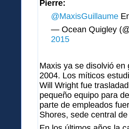
Pierre:
@MaxisGuillaume
En
— Ocean Quigley (@
2015
Maxis ya se disolvió en 
2004. Los míticos estud
Will Wright fue traslada
pequeño equipo para des
parte de empleados fue
Shores, sede central de 
En los últimos años la c