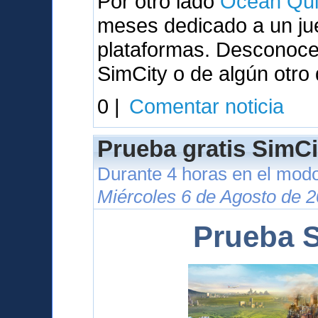
Por otro lado
Ocean Qui
meses dedicado a un ju
plataformas. Desconocem
SimCity o de algún otro
0 |
Comentar noticia
Prueba gratis SimCi
Durante 4 horas en el modo
Miércoles 6 de Agosto de 2
Prueba S