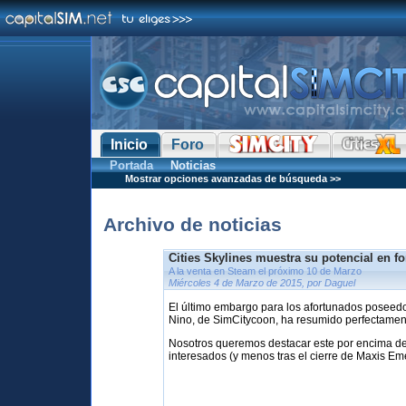
Inicio
Foro
Portada
Noticias
Mostrar opciones avanzadas de búsqueda >>
Archivo de noticias
Cities Skylines muestra su potencial en f
A la venta en Steam el próximo 10 de Marzo
Miércoles 4 de Marzo de 2015, por Daguel
El último embargo para los afortunados poseedo
Nino, de SimCitycoon, ha resumido perfectame
Nosotros queremos destacar este por encima de t
interesados (y menos tras el cierre de Maxis Eme