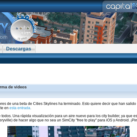
Descargas
orma de videos
res de una beta de Cities Skylines ha terminado. Esto quiere decir que han sali
nte en
esta entrada
.
odos. Una rápida visualización para un aire nuevo para los city builder, ya que 
ryville) de hacer algo que no sea un SimCity "free to play" para iOS y Android. ¡Pi