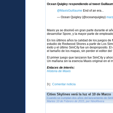
Ocean Quigley respondiendo al tweet Guillaum
@MaxisGuillaume
End of an era...
— Ocean Quigley (@oceanquigley)
marz
Maxis ya se disolvió en gran parte durante el a
desarrollar Spore, y la mayor parte de empleado
En los últimos años la calidad de los juegos de
estudio de Redwood Shores a partir de Los Sims 
éxito y el último SimCity fue un desproposito. E
el tamaño de los mapas, sin perder el editor del
El primer juego que lanzaron fue SimCity y aho
Un mañana sin la esencia Maxis original en el 
Enlaces de interés:
Historia de Maxis
3 |
Comentar noticia
Cities Skylines verá la luz el 10 de Marzo
Cuando se cumplan dos años del lanzamiento de Sim
Martes 10 de Febrero de 2015, por NinoRivera