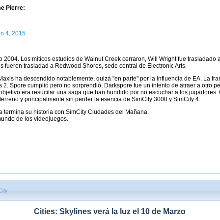
e Pierre:
o 4, 2015
ño 2004. Los míticos estudios de Walnut Creek cerraron, Will Wright fue trasladad
s fueron trasladad a Redwood Shores, sede central de Electronic Arts.
 Maxis ha descendido notablemente, quizá "en parte" por la influencia de EA. La fr
2. Spore cumplió pero no sorprendió, Darkspore fue un intento de atraer a otro perf
l objetivo era resucitar una saga que han hundido por no escuchar a los jugadores.
 terreno y principalmente sin perder la esencia de SimCity 3000 y SimCity 4.
ra termina su historia con SimCity Ciudades del Mañana.
mundo de los videojuegos.
City
Cities: Skylines verá la luz el 10 de Marzo