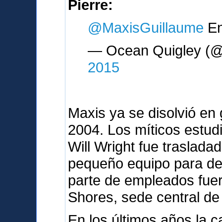
Pierre:
@MaxisGuillaume
En
— Ocean Quigley (@
2015
Maxis ya se disolvió en 
2004. Los míticos estud
Will Wright fue traslada
pequeño equipo para des
parte de empleados fue
Shores, sede central de 
En los últimos años la c