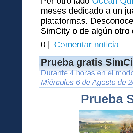
Por otro lado
Ocean Qui
meses dedicado a un ju
plataformas. Desconocem
SimCity o de algún otro
0 |
Comentar noticia
Prueba gratis SimCi
Durante 4 horas en el modo
Miércoles 6 de Agosto de 2
Prueba S