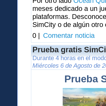
Por otro lado
Ocean Qui
meses dedicado a un ju
plataformas. Desconocem
SimCity o de algún otro
0 |
Comentar noticia
Prueba gratis SimCi
Durante 4 horas en el modo
Miércoles 6 de Agosto de 2
Prueba S