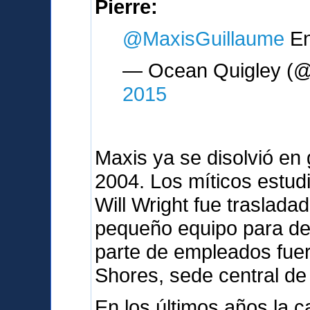
Pierre:
@MaxisGuillaume
En
— Ocean Quigley (@
2015
Maxis ya se disolvió en 
2004. Los míticos estud
Will Wright fue traslada
pequeño equipo para des
parte de empleados fue
Shores, sede central de 
En los últimos años la c