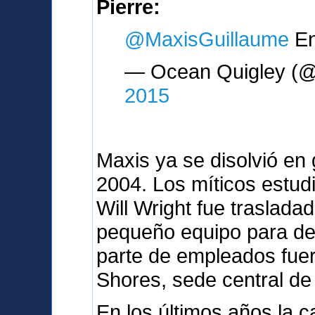
Pierre:
@MaxisGuillaume
En
— Ocean Quigley (@
2015
Maxis ya se disolvió en 
2004. Los míticos estud
Will Wright fue traslada
pequeño equipo para des
parte de empleados fue
Shores, sede central de 
En los últimos años la c