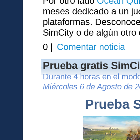
Por otro lado
Ocean Qui
meses dedicado a un ju
plataformas. Desconocem
SimCity o de algún otro
0 |
Comentar noticia
Prueba gratis SimCi
Durante 4 horas en el modo
Miércoles 6 de Agosto de 2
Prueba S