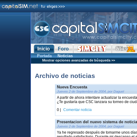
Inicio
Foro
Portada
Noticias
Mostrar opciones avanzadas de búsqueda >>
Archivo de noticias
Nueva Encuesta
Jueves 2 de Septiembre de 2004, por Daguel
A partir de ahora intentare actualizar la encue
¿Te gustaría que CSC lanzara su torneo de ciud
0 |
Comentar noticia
Presentacion del nuevo sistema de notici
Jueves 2 de Septiembre de 2004, por Daguel
Ya he regresado después de tomarme unos días 
resultado satisfactorio. Durante mi descanso el