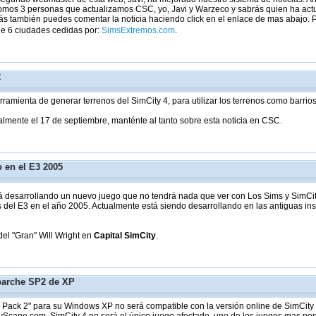
omos 3 personas que actualizamos CSC, yo, Javi y Warzeco y sabrás quien ha actual
s también puedes comentar la noticia haciendo click en el enlace de mas abajo. 
de 6 ciudades cedidas por:
SimsExtremos.com
.
2
erramienta de generar terrenos del SimCity 4, para utilizar los terrenos como barrio
lmente el 17 de septiembre, manténte al tanto sobre esta noticia en CSC.
 en el E3 2005
tá desarrollando un nuevo juego que no tendrá nada que ver con Los Sims y SimCi
s del E3 en el año 2005. Actualmente está siendo desarrollando en las antiguas i
el "Gran" Will Wright en
Capital SimCity
.
parche SP2 de XP
Pack 2" para su Windows XP no será compatible con la versión online de SimCity 4