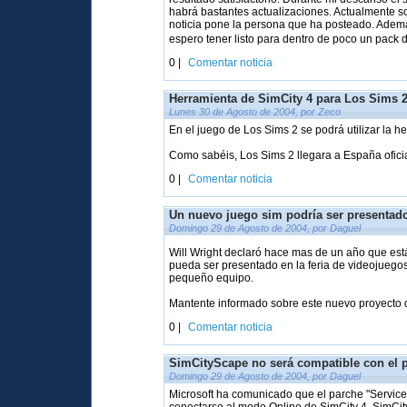
habrá bastantes actualizaciones. Actualmente s
noticia pone la persona que ha posteado. Ademá
espero tener listo para dentro de poco un pack 
0 |
Comentar noticia
Herramienta de SimCity 4 para Los Sims 
Lunes 30 de Agosto de 2004, por Zeco
En el juego de Los Sims 2 se podrá utilizar la h
Como sabéis, Los Sims 2 llegara a España oficia
0 |
Comentar noticia
Un nuevo juego sim podría ser presentado
Domingo 29 de Agosto de 2004, por Daguel
Will Wright declaró hace mas de un año que es
pueda ser presentado en la feria de videojuego
pequeño equipo.
Mantente informado sobre este nuevo proyecto d
0 |
Comentar noticia
SimCityScape no será compatible con el 
Domingo 29 de Agosto de 2004, por Daguel
Microsoft ha comunicado que el parche "Service 