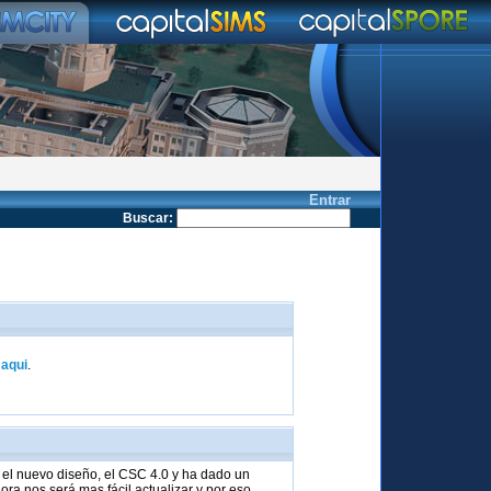
Entrar
Buscar
:
k
aqui
.
el nuevo diseño, el CSC 4.0 y ha dado un
ra nos será mas fácil actualizar y por eso