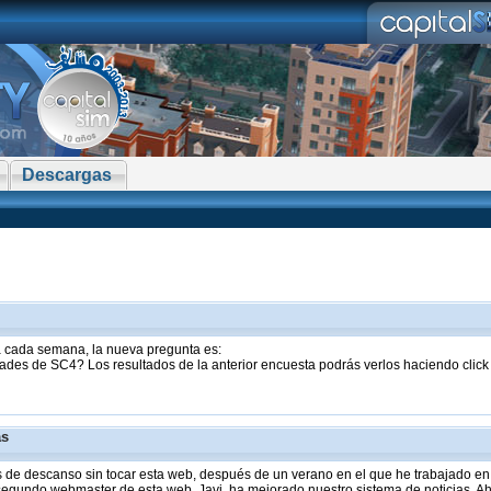
Descargas
sta cada semana, la nueva pregunta es:
ades de SC4? Los resultados de la anterior encuesta podrás verlos haciendo clic
as
de descanso sin tocar esta web, después de un verano en el que he trabajado en 
 segundo webmaster de esta web, Javi, ha mejorado nuestro sistema de noticias. Aho