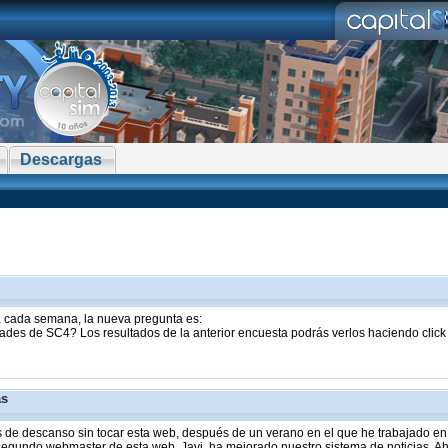
Descargas
sta cada semana, la nueva pregunta es:
ades de SC4? Los resultados de la anterior encuesta podrás verlos haciendo clic
as
de descanso sin tocar esta web, después de un verano en el que he trabajado en 
 segundo webmaster de esta web, Javi, ha mejorado nuestro sistema de noticias. Aho