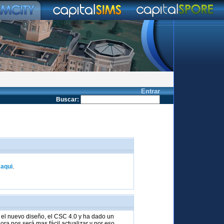
Entrar
Buscar
:
k
aqui
.
el nuevo diseño, el CSC 4.0 y ha dado un
ra nos será mas fácil actualizar y por eso