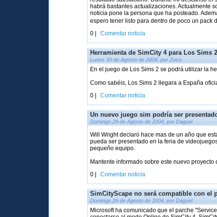
habrá bastantes actualizaciones. Actualmente s
noticia pone la persona que ha posteado. Ademá
espero tener listo para dentro de poco un pack 
0 |
Comentar noticia
Herramienta de SimCity 4 para Los Sims 
Lunes 30 de Agosto de 2004, por Zeco
En el juego de Los Sims 2 se podrá utilizar la h
Como sabéis, Los Sims 2 llegara a España oficia
0 |
Comentar noticia
Un nuevo juego sim podría ser presentado
Domingo 29 de Agosto de 2004, por Daguel
Will Wright declaró hace mas de un año que es
pueda ser presentado en la feria de videojuego
pequeño equipo.
Mantente informado sobre este nuevo proyecto d
0 |
Comentar noticia
SimCityScape no será compatible con el 
Domingo 29 de Agosto de 2004, por Daguel
Microsoft ha comunicado que el parche "Service 