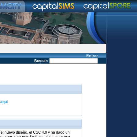
Entrar
Buscar
:
k
aqui
.
el nuevo diseño, el CSC 4.0 y ha dado un
ra nos será mas fácil actualizar y por eso