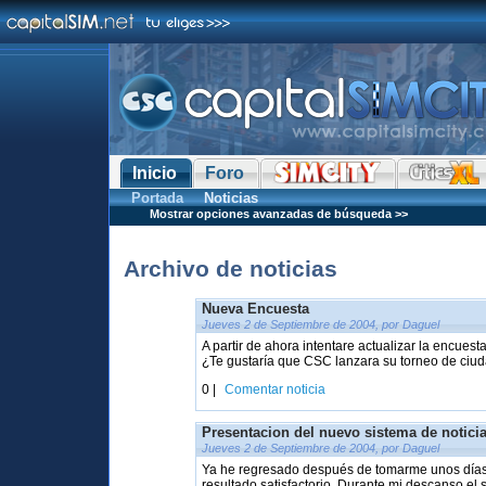
Inicio
Foro
Portada
Noticias
Mostrar opciones avanzadas de búsqueda >>
Archivo de noticias
Nueva Encuesta
Jueves 2 de Septiembre de 2004, por Daguel
A partir de ahora intentare actualizar la encue
¿Te gustaría que CSC lanzara su torneo de ciud
0 |
Comentar noticia
Presentacion del nuevo sistema de notici
Jueves 2 de Septiembre de 2004, por Daguel
Ya he regresado después de tomarme unos días 
resultado satisfactorio. Durante mi descanso el