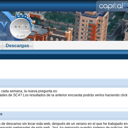
Descargas
sta cada semana, la nueva pregunta es:
ades de SC4? Los resultados de la anterior encuesta podrás verlos haciendo clic
as
de descanso sin tocar esta web, después de un verano en el que he trabajado en 
 segundo webmaster de esta web, Javi, ha mejorado nuestro sistema de noticias. Aho