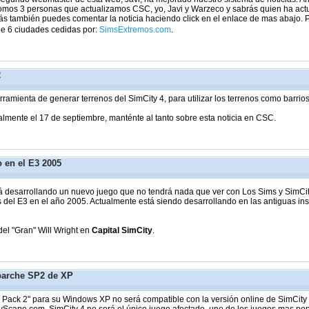
omos 3 personas que actualizamos CSC, yo, Javi y Warzeco y sabrás quien ha actual
s también puedes comentar la noticia haciendo click en el enlace de mas abajo. 
de 6 ciudades cedidas por:
SimsExtremos.com
.
2
erramienta de generar terrenos del SimCity 4, para utilizar los terrenos como barrio
lmente el 17 de septiembre, manténte al tanto sobre esta noticia en CSC.
 en el E3 2005
tá desarrollando un nuevo juego que no tendrá nada que ver con Los Sims y SimCi
s del E3 en el año 2005. Actualmente está siendo desarrollando en las antiguas i
el "Gran" Will Wright en
Capital SimCity
.
parche SP2 de XP
Pack 2" para su Windows XP no será compatible con la versión online de SimCity 4