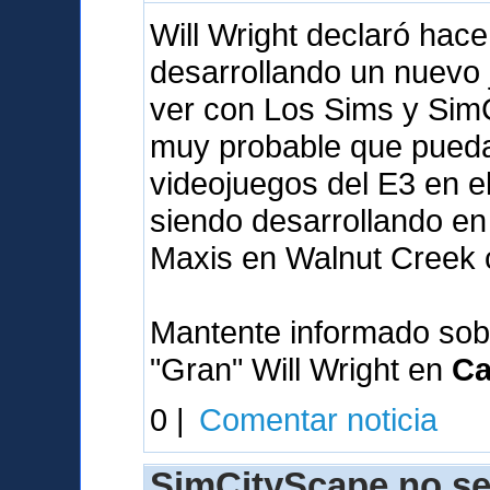
Will Wright declaró hac
desarrollando un nuevo
ver con Los Sims y SimC
muy probable que pueda 
videojuegos del E3 en e
siendo desarrollando en 
Maxis en Walnut Creek 
Mantente informado sob
"Gran" Will Wright en
Ca
0 |
Comentar noticia
SimCityScape no se