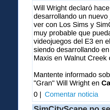
Will Wright declaró hac
desarrollando un nuevo
ver con Los Sims y SimC
muy probable que pueda 
videojuegos del E3 en e
siendo desarrollando en 
Maxis en Walnut Creek 
Mantente informado sob
"Gran" Will Wright en
Ca
0 |
Comentar noticia
SimCityScape no se