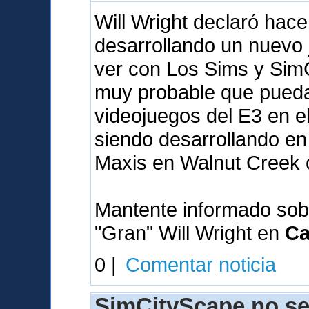
Will Wright declaró hac
desarrollando un nuevo
ver con Los Sims y SimC
muy probable que pueda 
videojuegos del E3 en e
siendo desarrollando en 
Maxis en Walnut Creek 
Mantente informado sob
"Gran" Will Wright en
Ca
0 |
Comentar noticia
SimCityScape no se