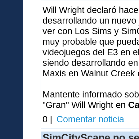
Will Wright declaró hac
desarrollando un nuevo
ver con Los Sims y SimC
muy probable que pueda 
videojuegos del E3 en e
siendo desarrollando en 
Maxis en Walnut Creek 
Mantente informado sob
"Gran" Will Wright en
Ca
0 |
Comentar noticia
SimCityScape no se