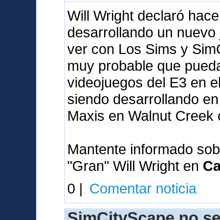
Will Wright declaró hac
desarrollando un nuevo
ver con Los Sims y SimC
muy probable que pueda 
videojuegos del E3 en e
siendo desarrollando en 
Maxis en Walnut Creek 
Mantente informado sob
"Gran" Will Wright en
Ca
0 |
Comentar noticia
SimCityScape no se