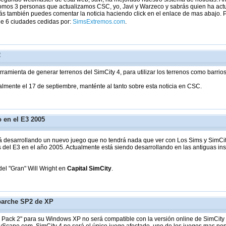
omos 3 personas que actualizamos CSC, yo, Javi y Warzeco y sabrás quien ha actual
s también puedes comentar la noticia haciendo click en el enlace de mas abajo. 
de 6 ciudades cedidas por:
SimsExtremos.com
.
2
erramienta de generar terrenos del SimCity 4, para utilizar los terrenos como barrio
lmente el 17 de septiembre, manténte al tanto sobre esta noticia en CSC.
 en el E3 2005
tá desarrollando un nuevo juego que no tendrá nada que ver con Los Sims y SimCi
s del E3 en el año 2005. Actualmente está siendo desarrollando en las antiguas i
el "Gran" Will Wright en
Capital SimCity
.
parche SP2 de XP
Pack 2" para su Windows XP no será compatible con la versión online de SimCity 4