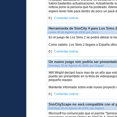
habrá bastantes actualizaciones. Actualmente s
noticia pone la persona que ha posteado. Ademá
espero tener listo para dentro de poco un pack 
0 |
Comentar noticia
Herramienta de SimCity 4 para Los Sims 
Lunes 30 de Agosto de 2004, por Zeco
En el juego de Los Sims 2 se podrá utilizar la h
Como sabéis, Los Sims 2 llegara a España oficia
0 |
Comentar noticia
Un nuevo juego sim podría ser presentado
Domingo 29 de Agosto de 2004, por Daguel
Will Wright declaró hace mas de un año que es
pueda ser presentado en la feria de videojuego
pequeño equipo.
Mantente informado sobre este nuevo proyecto d
0 |
Comentar noticia
SimCityScape no será compatible con el 
Domingo 29 de Agosto de 2004, por Daguel
Microsoft ha comunicado que el parche "Service 