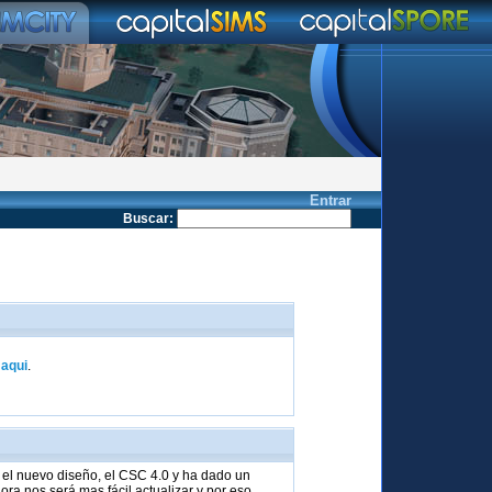
Entrar
Buscar
:
k
aqui
.
el nuevo diseño, el CSC 4.0 y ha dado un
ra nos será mas fácil actualizar y por eso