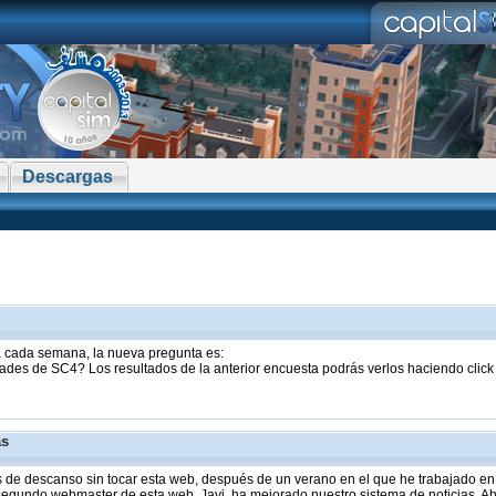
Descargas
sta cada semana, la nueva pregunta es:
ades de SC4? Los resultados de la anterior encuesta podrás verlos haciendo clic
as
de descanso sin tocar esta web, después de un verano en el que he trabajado en 
 segundo webmaster de esta web, Javi, ha mejorado nuestro sistema de noticias. Aho