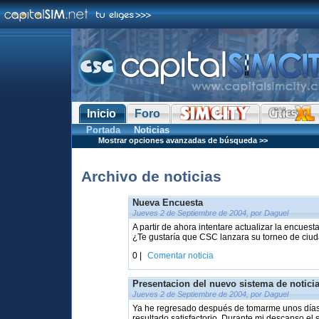
Inicio
Foro
Portada
Noticias
Mostrar opciones avanzadas de búsqueda >>
Archivo de noticias
Nueva Encuesta
Jueves 2 de Septiembre de 2004, por Daguel
A partir de ahora intentare actualizar la encue
¿Te gustaría que CSC lanzara su torneo de ciud
0 |
Comentar noticia
Presentacion del nuevo sistema de notici
Jueves 2 de Septiembre de 2004, por Daguel
Ya he regresado después de tomarme unos días 
resultado satisfactorio. Durante mi descanso el