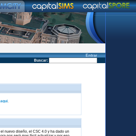
Entrar
Buscar
:
k
aqui
.
el nuevo diseño, el CSC 4.0 y ha dado un
ra nos será mas fácil actualizar y por eso