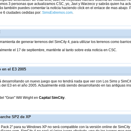
omos 3 personas que actualizamos CSC, yo, Javi y Warzeco y sabrás quien ha actual
s también puedes comentar la noticia haciendo click en el enlace de mas abajo. 
de 6 ciudades cedidas por:
SimsExtremos.com
.
2
erramienta de generar terrenos del SimCity 4, para utilizar los terrenos como barrio
lmente el 17 de septiembre, manténte al tanto sobre esta noticia en CSC.
 en el E3 2005
tá desarrollando un nuevo juego que no tendrá nada que ver con Los Sims y SimCi
s del E3 en el año 2005. Actualmente está siendo desarrollando en las antiguas i
el "Gran" Will Wright en
Capital SimCity
.
parche SP2 de XP
Pack 2" para su Windows XP no será compatible con la versión online de SimCity 4