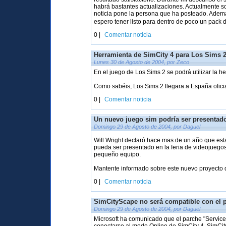
habrá bastantes actualizaciones. Actualmente s
noticia pone la persona que ha posteado. Ademá
espero tener listo para dentro de poco un pack 
0 |
Comentar noticia
Herramienta de SimCity 4 para Los Sims 
Lunes 30 de Agosto de 2004, por Zeco
En el juego de Los Sims 2 se podrá utilizar la h
Como sabéis, Los Sims 2 llegara a España oficia
0 |
Comentar noticia
Un nuevo juego sim podría ser presentado
Domingo 29 de Agosto de 2004, por Daguel
Will Wright declaró hace mas de un año que es
pueda ser presentado en la feria de videojuego
pequeño equipo.
Mantente informado sobre este nuevo proyecto d
0 |
Comentar noticia
SimCityScape no será compatible con el 
Domingo 29 de Agosto de 2004, por Daguel
Microsoft ha comunicado que el parche "Service 