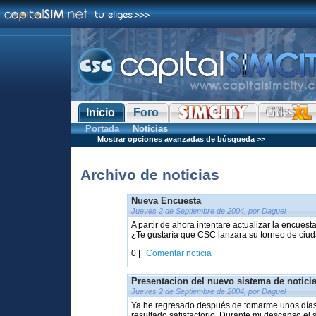
Inicio
Foro
Portada
Noticias
Mostrar opciones avanzadas de búsqueda >>
Archivo de noticias
Nueva Encuesta
Jueves 2 de Septiembre de 2004, por Daguel
A partir de ahora intentare actualizar la encue
¿Te gustaría que CSC lanzara su torneo de ciud
0 |
Comentar noticia
Presentacion del nuevo sistema de notici
Jueves 2 de Septiembre de 2004, por Daguel
Ya he regresado después de tomarme unos días 
resultado satisfactorio. Durante mi descanso el