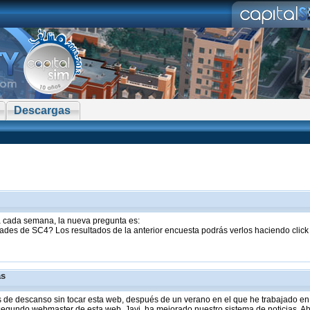
Descargas
sta cada semana, la nueva pregunta es:
ades de SC4? Los resultados de la anterior encuesta podrás verlos haciendo clic
as
de descanso sin tocar esta web, después de un verano en el que he trabajado en 
 segundo webmaster de esta web, Javi, ha mejorado nuestro sistema de noticias. Aho