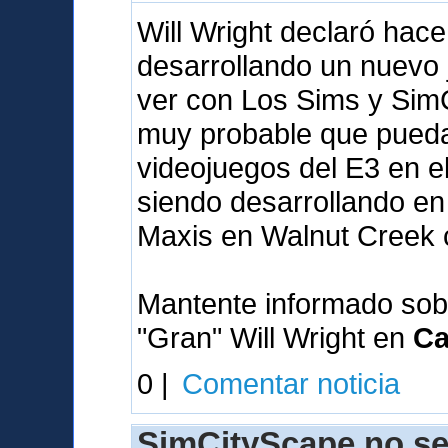
Will Wright declaró hac
desarrollando un nuevo
ver con Los Sims y SimC
muy probable que pueda 
videojuegos del E3 en e
siendo desarrollando en 
Maxis en Walnut Creek 
Mantente informado sob
"Gran" Will Wright en
Ca
0 |
Comentar noticia
SimCityScape no se