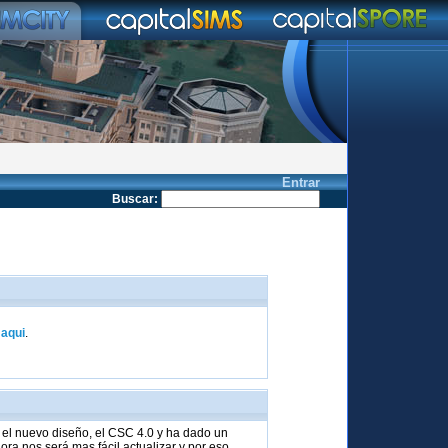
Entrar
Buscar
:
k
aqui
.
el nuevo diseño, el CSC 4.0 y ha dado un
ra nos será mas fácil actualizar y por eso