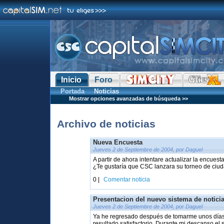
Inicio
Foro
Portada
Noticias
Mostrar opciones avanzadas de búsqueda >>
Archivo de noticias
Nueva Encuesta
Jueves 2 de Septiembre de 2004, por Daguel
A partir de ahora intentare actualizar la encue
¿Te gustaría que CSC lanzara su torneo de ciud
0 |
Comentar noticia
Presentacion del nuevo sistema de notici
Jueves 2 de Septiembre de 2004, por Daguel
Ya he regresado después de tomarme unos días 
resultado satisfactorio. Durante mi descanso el