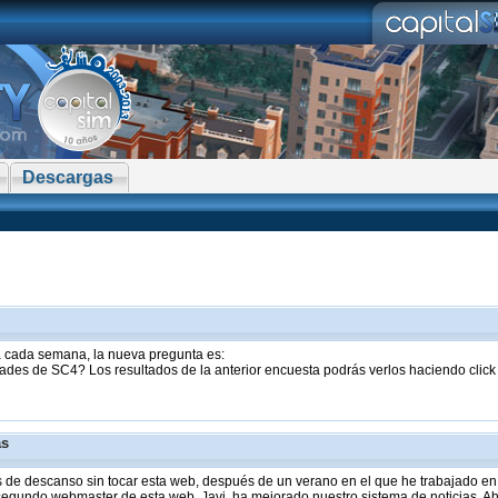
Descargas
sta cada semana, la nueva pregunta es:
ades de SC4? Los resultados de la anterior encuesta podrás verlos haciendo clic
as
de descanso sin tocar esta web, después de un verano en el que he trabajado en 
 segundo webmaster de esta web, Javi, ha mejorado nuestro sistema de noticias. Aho