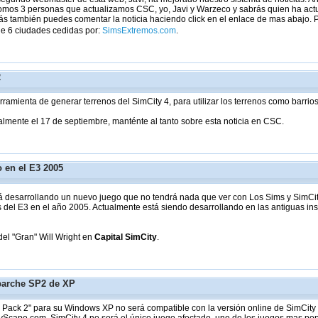
omos 3 personas que actualizamos CSC, yo, Javi y Warzeco y sabrás quien ha actual
s también puedes comentar la noticia haciendo click en el enlace de mas abajo. 
de 6 ciudades cedidas por:
SimsExtremos.com
.
2
erramienta de generar terrenos del SimCity 4, para utilizar los terrenos como barrio
lmente el 17 de septiembre, manténte al tanto sobre esta noticia en CSC.
 en el E3 2005
tá desarrollando un nuevo juego que no tendrá nada que ver con Los Sims y SimCi
s del E3 en el año 2005. Actualmente está siendo desarrollando en las antiguas i
el "Gran" Will Wright en
Capital SimCity
.
parche SP2 de XP
Pack 2" para su Windows XP no será compatible con la versión online de SimCity 4