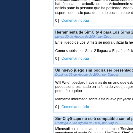
habrá bastantes actualizaciones. Actualmente s
noticia pone la persona que ha posteado. Ademá
espero tener listo para dentro de poco un pack 
0 |
Comentar noticia
Herramienta de SimCity 4 para Los Sims 
Lunes 30 de Agosto de 2004, por Zeco
En el juego de Los Sims 2 se podrá utilizar la h
Como sabéis, Los Sims 2 llegara a España oficia
0 |
Comentar noticia
Un nuevo juego sim podría ser presentado
Domingo 29 de Agosto de 2004, por Daguel
Will Wright declaró hace mas de un año que es
pueda ser presentado en la feria de videojuego
pequeño equipo.
Mantente informado sobre este nuevo proyecto d
0 |
Comentar noticia
SimCityScape no será compatible con el 
Domingo 29 de Agosto de 2004, por Daguel
Microsoft ha comunicado que el parche "Service 