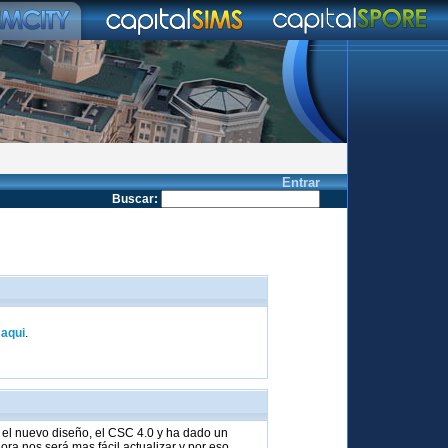
Entrar
Buscar
:
k
aqui
.
el nuevo diseño, el CSC 4.0 y ha dado un
ra nos será mas fácil actualizar y por eso