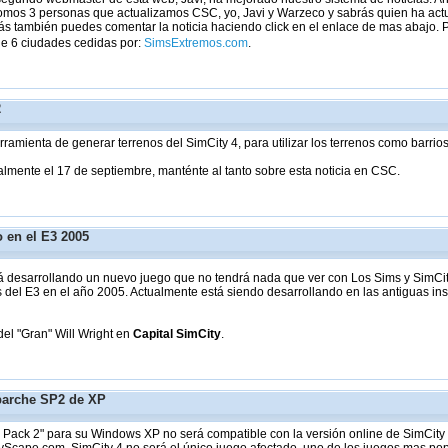
omos 3 personas que actualizamos CSC, yo, Javi y Warzeco y sabrás quien ha actual
s también puedes comentar la noticia haciendo click en el enlace de mas abajo. 
de 6 ciudades cedidas por:
SimsExtremos.com
.
2
erramienta de generar terrenos del SimCity 4, para utilizar los terrenos como barrio
lmente el 17 de septiembre, manténte al tanto sobre esta noticia en CSC.
 en el E3 2005
tá desarrollando un nuevo juego que no tendrá nada que ver con Los Sims y SimCi
s del E3 en el año 2005. Actualmente está siendo desarrollando en las antiguas i
el "Gran" Will Wright en
Capital SimCity
.
parche SP2 de XP
Pack 2" para su Windows XP no será compatible con la versión online de SimCity 4