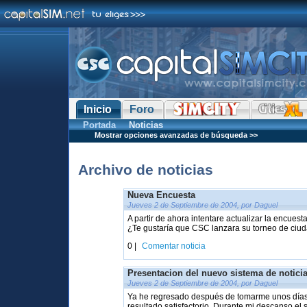
Inicio
Foro
Portada
Noticias
Mostrar opciones avanzadas de búsqueda >>
Archivo de noticias
Nueva Encuesta
Jueves 2 de Septiembre de 2004, por Daguel
A partir de ahora intentare actualizar la encue
¿Te gustaría que CSC lanzara su torneo de ciud
0 |
Comentar noticia
Presentacion del nuevo sistema de notici
Jueves 2 de Septiembre de 2004, por Daguel
Ya he regresado después de tomarme unos días 
resultado satisfactorio. Durante mi descanso el