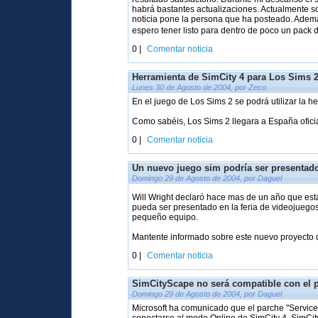
habrá bastantes actualizaciones. Actualmente s
noticia pone la persona que ha posteado. Ademá
espero tener listo para dentro de poco un pack 
0 |
Comentar noticia
Herramienta de SimCity 4 para Los Sims 
Lunes 30 de Agosto de 2004, por Zeco
En el juego de Los Sims 2 se podrá utilizar la h
Como sabéis, Los Sims 2 llegara a España oficia
0 |
Comentar noticia
Un nuevo juego sim podría ser presentado
Domingo 29 de Agosto de 2004, por Daguel
Will Wright declaró hace mas de un año que es
pueda ser presentado en la feria de videojuego
pequeño equipo.
Mantente informado sobre este nuevo proyecto d
0 |
Comentar noticia
SimCityScape no será compatible con el 
Domingo 29 de Agosto de 2004, por Daguel
Microsoft ha comunicado que el parche "Service 