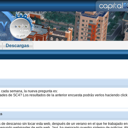
Descargas
sta cada semana, la nueva pregunta es:
ades de SC4? Los resultados de la anterior encuesta podrás verlos haciendo clic
as
de descanso sin tocar esta web, después de un verano en el que he trabajado en 
 segundo webmaster de esta web, Javi, ha mejorado nuestro sistema de noticias. Aho