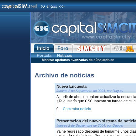
Inicio
Foro
Portada
Noticias
Mostrar opciones avanzadas de búsqueda >>
Archivo de noticias
Nueva Encuesta
Jueves 2 de Septiembre de 2004, por Daguel
A partir de ahora intentare actualizar la encue
¿Te gustaría que CSC lanzara su torneo de ciud
0 |
Comentar noticia
Presentacion del nuevo sistema de notici
Jueves 2 de Septiembre de 2004, por Daguel
Ya he regresado después de tomarme unos días 
resultado satisfactorio. Durante mi descanso el