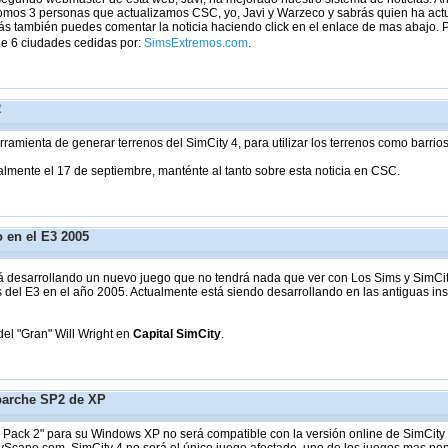
omos 3 personas que actualizamos CSC, yo, Javi y Warzeco y sabrás quien ha actual
s también puedes comentar la noticia haciendo click en el enlace de mas abajo. 
de 6 ciudades cedidas por:
SimsExtremos.com
.
2
erramienta de generar terrenos del SimCity 4, para utilizar los terrenos como barrio
lmente el 17 de septiembre, manténte al tanto sobre esta noticia en CSC.
 en el E3 2005
tá desarrollando un nuevo juego que no tendrá nada que ver con Los Sims y SimCi
s del E3 en el año 2005. Actualmente está siendo desarrollando en las antiguas i
el "Gran" Will Wright en
Capital SimCity
.
parche SP2 de XP
Pack 2" para su Windows XP no será compatible con la versión online de SimCity 4