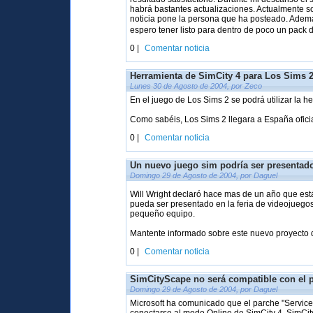
habrá bastantes actualizaciones. Actualmente s
noticia pone la persona que ha posteado. Ademá
espero tener listo para dentro de poco un pack 
0 |
Comentar noticia
Herramienta de SimCity 4 para Los Sims 
Lunes 30 de Agosto de 2004, por Zeco
En el juego de Los Sims 2 se podrá utilizar la h
Como sabéis, Los Sims 2 llegara a España oficia
0 |
Comentar noticia
Un nuevo juego sim podría ser presentado
Domingo 29 de Agosto de 2004, por Daguel
Will Wright declaró hace mas de un año que es
pueda ser presentado en la feria de videojuego
pequeño equipo.
Mantente informado sobre este nuevo proyecto d
0 |
Comentar noticia
SimCityScape no será compatible con el 
Domingo 29 de Agosto de 2004, por Daguel
Microsoft ha comunicado que el parche "Service 