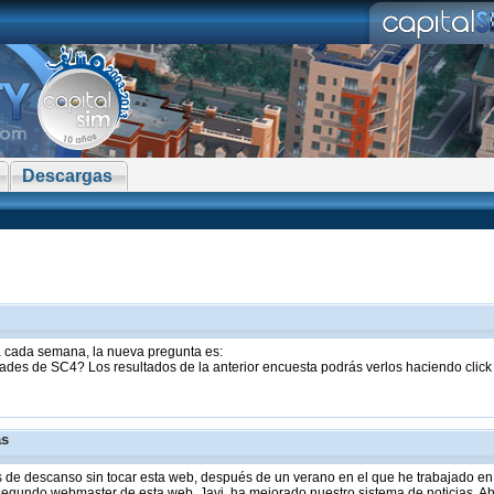
Descargas
sta cada semana, la nueva pregunta es:
ades de SC4? Los resultados de la anterior encuesta podrás verlos haciendo clic
as
de descanso sin tocar esta web, después de un verano en el que he trabajado en 
 segundo webmaster de esta web, Javi, ha mejorado nuestro sistema de noticias. Aho