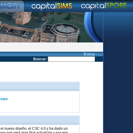
Entrar
Buscar
:
k
aqui
.
el nuevo diseño, el CSC 4.0 y ha dado un
ra nos será mas fácil actualizar y por eso