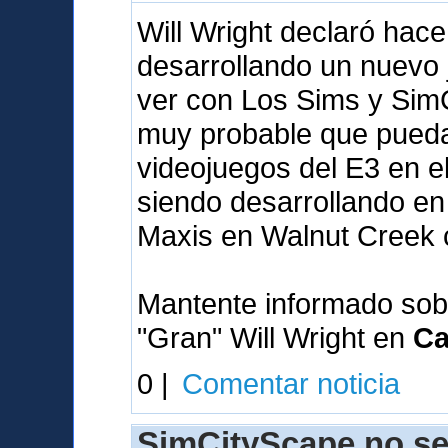
Will Wright declaró hac
desarrollando un nuevo
ver con Los Sims y SimC
muy probable que pueda 
videojuegos del E3 en e
siendo desarrollando en 
Maxis en Walnut Creek 
Mantente informado sob
"Gran" Will Wright en
Ca
0 |
Comentar noticia
SimCityScape no se