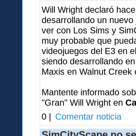
Will Wright declaró hac
desarrollando un nuevo
ver con Los Sims y SimC
muy probable que pueda 
videojuegos del E3 en e
siendo desarrollando en 
Maxis en Walnut Creek 
Mantente informado sob
"Gran" Will Wright en
Ca
0 |
Comentar noticia
SimCityScape no se