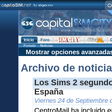
Inicio
Foro
Portada
Noticias
Mostrar opciones avanzada
Archivo de notici
Los Sims 2 segundo 
España
Viernes 24 de Septiembre 
CentroMail ha incluido e