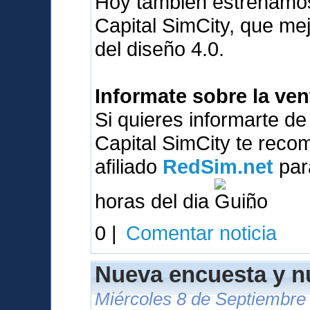
Hoy tambien estrenamos
Capital SimCity, que me
del diseño 4.0.
Informate sobre la ve
Si quieres informarte d
Capital SimCity te reco
afiliado
RedSim.net
para
horas del dia
.
0 |
Comentar noticia
Nueva encuesta y 
Miércoles 8 de Septiembre