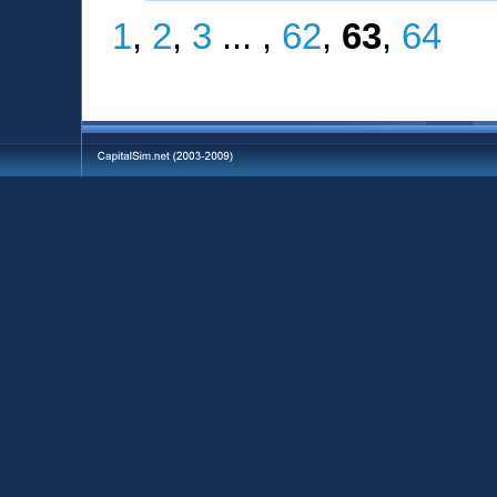
1
,
2
,
3
... ,
62
,
63
,
64