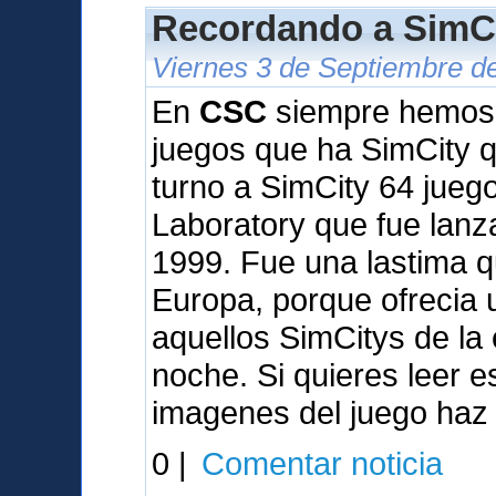
Recordando a SimCi
Viernes 3 de Septiembre d
En
CSC
siempre hemos q
juegos que ha SimCity qu
turno a SimCity 64 jueg
Laboratory que fue lan
1999. Fue una lastima q
Europa, porque ofrecia
aquellos SimCitys de la
noche. Si quieres leer 
imagenes del juego haz 
0 |
Comentar noticia