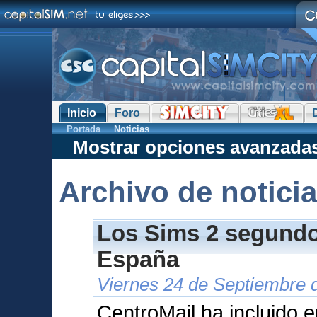
Inicio
Foro
Portada
Noticias
Mostrar opciones avanzada
Archivo de notici
Los Sims 2 segundo 
España
Viernes 24 de Septiembre 
CentroMail ha incluido e