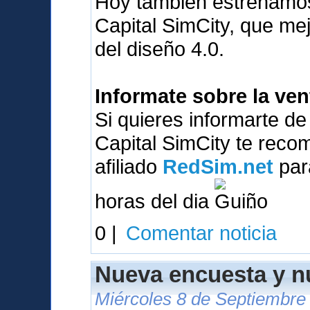
Hoy tambien estrenamos
Capital SimCity, que me
del diseño 4.0.
Informate sobre la ve
Si quieres informarte d
Capital SimCity te reco
afiliado
RedSim.net
para
horas del dia
.
0 |
Comentar noticia
Nueva encuesta y 
Miércoles 8 de Septiembre