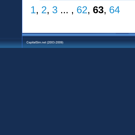
1
,
2
,
3
... ,
62
,
63
,
64