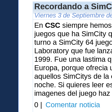
Recordando a SimCi
Viernes 3 de Septiembre d
En
CSC
siempre hemos q
juegos que ha SimCity qu
turno a SimCity 64 jueg
Laboratory que fue lan
1999. Fue una lastima q
Europa, porque ofrecia
aquellos SimCitys de la
noche. Si quieres leer 
imagenes del juego haz 
0 |
Comentar noticia