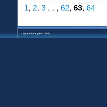
1
,
2
,
3
... ,
62
,
63
,
64