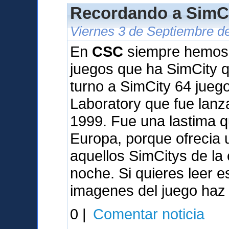
Recordando a SimCi
Viernes 3 de Septiembre d
En
CSC
siempre hemos q
juegos que ha SimCity qu
turno a SimCity 64 jueg
Laboratory que fue lan
1999. Fue una lastima q
Europa, porque ofrecia
aquellos SimCitys de la
noche. Si quieres leer 
imagenes del juego haz 
0 |
Comentar noticia