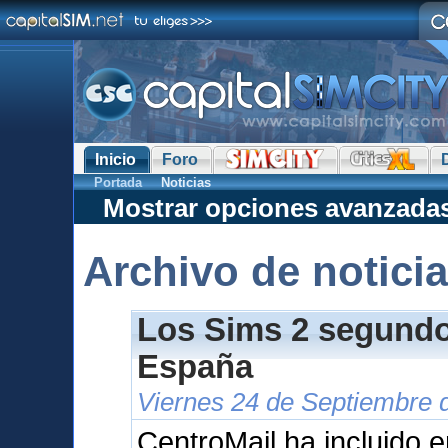
Inicio
Foro
Portada
Noticias
Mostrar opciones avanzada
Archivo de notici
Los Sims 2 segundo 
España
Viernes 24 de Septiembre 
CentroMail ha incluido e