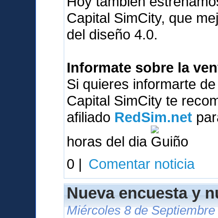
Hoy tambien estrenamos
Capital SimCity, que me
del diseño 4.0.
Informate sobre la ve
Si quieres informarte d
Capital SimCity te reco
afiliado
RedSim.net
para
horas del dia
.
0 |
Comentar noticia
Nueva encuesta y 
Miércoles 8 de Septiembre