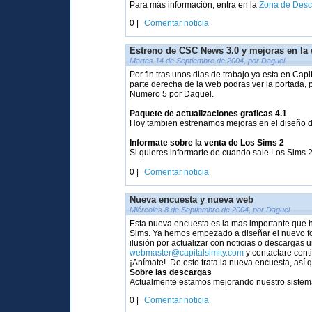
Para más información, entra en la
Zona de Desc
0 |
Comentar noticia
Estreno de CSC News 3.0 y mejoras en la
Martes 14 de Septiembre de 2004, por Daguel
Por fin tras unos dias de trabajo ya esta en Cap
parte derecha de la web podras ver la portada, pa
Numero 5 por Daguel.
Paquete de actualizaciones graficas 4.1
Hoy tambien estrenamos mejoras en el diseño de
Informate sobre la venta de Los Sims 2
Si quieres informarte de cuando sale Los Sims 2
0 |
Comentar noticia
Nueva encuesta y nueva web
Miércoles 8 de Septiembre de 2004, por Daguel
Esta nueva encuesta es la mas importante que 
Sims. Ya hemos empezado a diseñar el nuevo for
ilusión por actualizar con noticias o descargas
webmaster@capitalsimity.com
y contactare cont
¡Anímate!. De esto trata la nueva encuesta, así 
Sobre las descargas
Actualmente estamos mejorando nuestro sistema
0 |
Comentar noticia