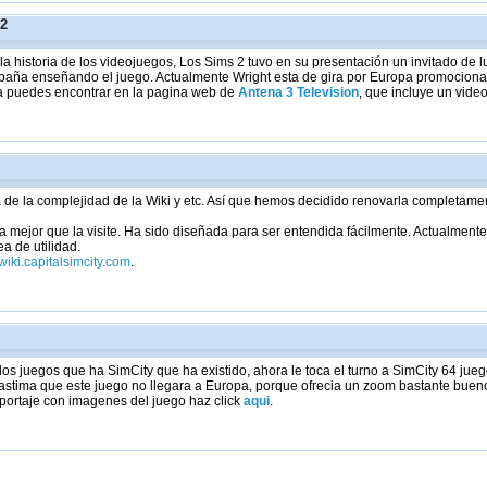
 2
 historia de los videojuegos, Los Sims 2 tuvo en su presentación un invitado de lu
spaña enseñando el juego. Actualmente Wright esta de gira por Europa promociona
la puedes encontrar en la pagina web de
Antena 3 Television
, que incluye un video
a de la complejidad de la Wiki y etc. Así que hemos decidido renovarla completam
 mejor que la visite. Ha sido diseñada para ser entendida fácilmente. Actualmente
a de utilidad.
/wiki.capitalsimcity.com
.
s juegos que ha SimCity que ha existido, ahora le toca el turno a SimCity 64 jue
stima que este juego no llegara a Europa, porque ofrecia un zoom bastante bueno
eportaje con imagenes del juego haz click
aqui
.