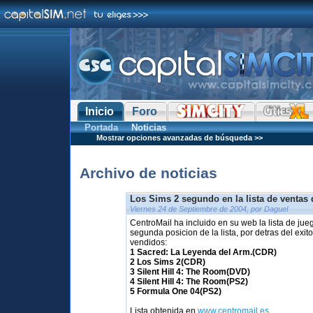
Inicio
Foro
Portada
Noticias
Mostrar opciones avanzadas de búsqueda >>
Archivo de noticias
Los Sims 2 segundo en la lista de ventas
Viernes 24 de Septiembre de 2004, por Daguel
CentroMail ha incluido en su web la lista de j
segunda posicion de la lista, por detras del exi
vendidos:
1 Sacred: La Leyenda del Arm.(CDR)
2 Los Sims 2(CDR)
3 Silent Hill 4: The Room(DVD)
4 Silent Hill 4: The Room(PS2)
5 Formula One 04(PS2)
Lista obtenida en
www.centromail.es