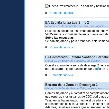
Proximamente un analisis y noticias 
0 |
Comentar noticia
EA España lanza Los Sims 2
Miércoles 15 de Septiembre de 2004, por Daguel
La secuela del juego más vendido del mundo ya h
59,95 euros. Proximamente en la nueva web de 
Sobre las encuestas
Se han mejorado y para probarlas, esta semana
0 |
Comentar noticia
BAT destacado: Estadio Santiago Bernab
Martes 14 de Septiembre de 2004, por Daguel
Con el estreno de la zona de descarga 2 llega 
para descargar lo podras encontrar
aquí
o en la
0 |
Comentar noticia
Estreno de la Zona de Descargas 2
Martes 14 de Septiembre de 2004, por javispedro
Hemos mejorado y automatizado completamente la
que esperar, y los usuarios de CSC podremos d
Tambien se ha mejorado mucho el diseño y la na
correspondientes a cada creación, sin tener qu
Además, las últimas descargas apareceran en la