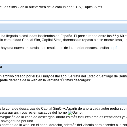
de Los Sims 2 en la nueva web de la comunidad CCS, Capital Sims.
a llegado a casi todas las tiendas de España. El precio ronda entre los 55 y 60 e
la comunidad Capital Sim, Capital Sims, daremos un repaso a este maravilloso j
 hay una nueva encuesta. Los resultados de la anterior encuesta están
aquí
.
eu
un archivo creado por el BAT muy destacado. Se trata del Estadio Santiago de Ber
 parte derecha de la web en la ventana "Últimas descargas".
 zona de descargas de Capital SimCity: A partir de ahora cada autor podrá subir
escargar archivos recien sacados del horno
.
vegación de la zona de descargas, ahora es más fácil explorar las creaciones ya
e navegar una por una.
 portada de la web, en el panel derecho, además del vínculo para acceder a la zo