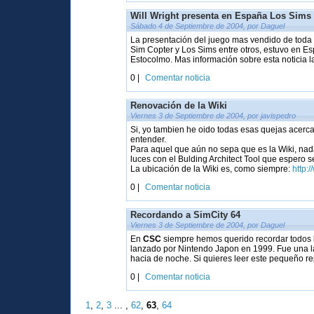
Will Wright presenta en España Los Sims
Sábado 4 de Septiembre de 2004, por Daguel
La presentación del juego mas vendido de toda la
Sim Copter y Los Sims entre otros, estuvo en E
Estocolmo. Mas información sobre esta noticia 
0 |
Comentar noticia
Renovación de la Wiki
Viernes 3 de Septiembre de 2004, por javispedro
Si, yo tambien he oido todas esas quejas acerc
entender.
Para aquel que aún no sepa que es la Wiki, nada
luces con el Bulding Architect Tool que espero se
La ubicación de la Wiki es, como siempre:
http:/
0 |
Comentar noticia
Recordando a SimCity 64
Viernes 3 de Septiembre de 2004, por Daguel
En
CSC
siempre hemos querido recordar todos lo
lanzado por Nintendo Japon en 1999. Fue una la
hacia de noche. Si quieres leer este pequeño r
0 |
Comentar noticia
1
,
2
,
3
... ,
62
,
63
,
64