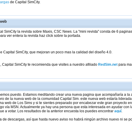
argas
de Capital SimCity.
 web
ital SimCity la revista sobre Maxis, CSC News. La "mini revista" consta de 6 pagin
ra ver entera la revista haz click sobre la portada.
 Capital SimCity, que mejoran un poco mas la calidad del diseño 4.0.
, Capital SimCity te recomienda que visites a nuestro afiliado
RedSim.net
para man
hemos puesto. Estamos meditando crear una nueva pagina que acompañaría a la ac
o de la nueva web de la comunidad Capital Sim. este nueva web estaría liderada po
 una web de Los Sims y si te sientes preparado por encabezar este gran proyecto en
igo vía MSN. Actualmente ya hay una persona que esta interesada en ayudar con l
que a votar. Los resultados de la anterior encuesta los puedes encontrar
aquí
.
 de descargas, así que hasta nuevo aviso no habrá ningún archivo nuevo ni se po