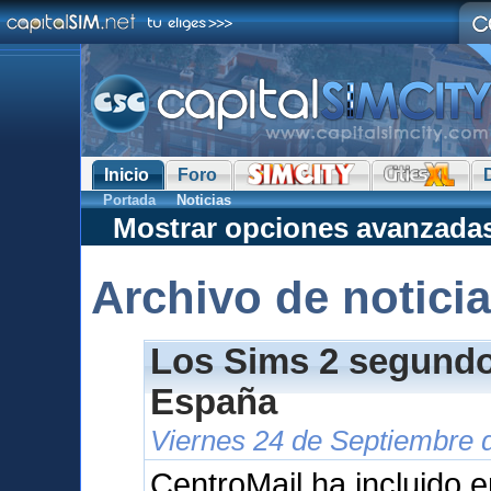
Inicio
Foro
Portada
Noticias
Mostrar opciones avanzada
Archivo de notici
Los Sims 2 segundo 
España
Viernes 24 de Septiembre 
CentroMail ha incluido e