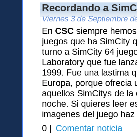
Recordando a SimCi
Viernes 3 de Septiembre d
En
CSC
siempre hemos q
juegos que ha SimCity qu
turno a SimCity 64 jueg
Laboratory que fue lan
1999. Fue una lastima q
Europa, porque ofrecia
aquellos SimCitys de la
noche. Si quieres leer 
imagenes del juego haz 
0 |
Comentar noticia