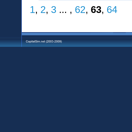
1
,
2
,
3
... ,
62
,
63
,
64