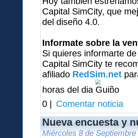
Hoy tambien estrenamos
Capital SimCity, que me
del diseño 4.0.
Informate sobre la ve
Si quieres informarte d
Capital SimCity te reco
afiliado
RedSim.net
para
horas del dia
.
0 |
Comentar noticia
Nueva encuesta y 
Miércoles 8 de Septiembre