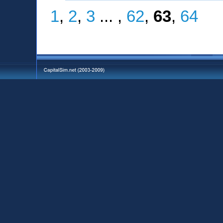
1
,
2
,
3
... ,
62
,
63
,
64