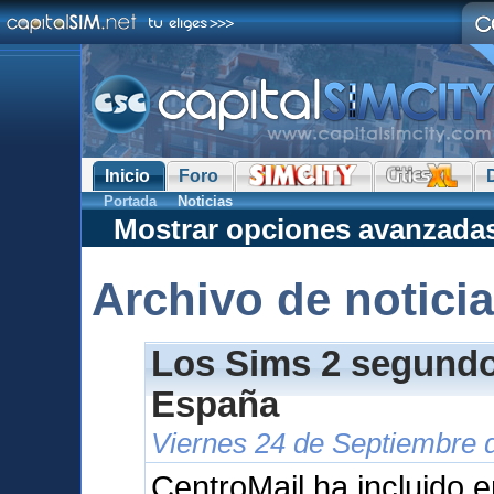
Inicio
Foro
Portada
Noticias
Mostrar opciones avanzada
Archivo de notici
Los Sims 2 segundo 
España
Viernes 24 de Septiembre 
CentroMail ha incluido e