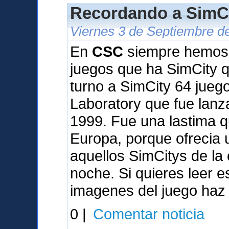
Recordando a SimCi
Viernes 3 de Septiembre d
En
CSC
siempre hemos q
juegos que ha SimCity qu
turno a SimCity 64 jueg
Laboratory que fue lan
1999. Fue una lastima q
Europa, porque ofrecia
aquellos SimCitys de la
noche. Si quieres leer 
imagenes del juego haz 
0 |
Comentar noticia