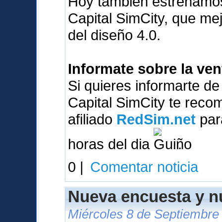
Hoy tambien estrenamos
Capital SimCity, que me
del diseño 4.0.
Informate sobre la ve
Si quieres informarte d
Capital SimCity te reco
afiliado
RedSim.net
para
horas del dia
.
0 |
Comentar noticia
Nueva encuesta y 
Miércoles 8 de Septiembre