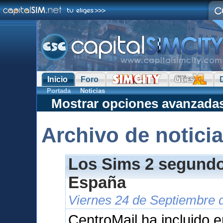
Inicio
Foro
Portada
Noticias
Mostrar opciones avanzada
Archivo de notici
Los Sims 2 segundo 
España
Viernes 24 de Septiembre 
CentroMail ha incluido e