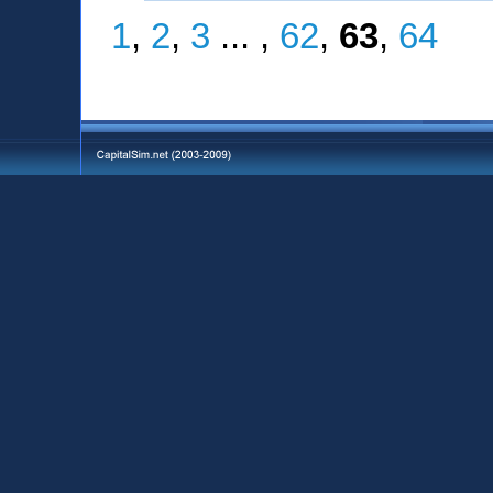
1
,
2
,
3
... ,
62
,
63
,
64