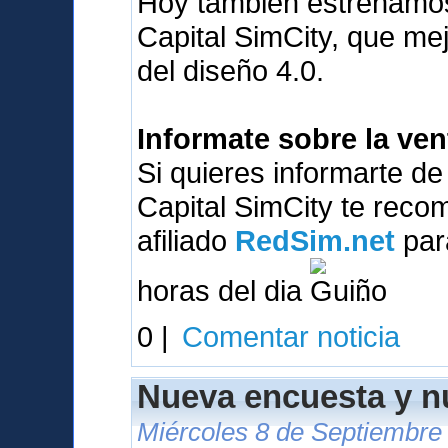
Hoy tambien estrenamos
Capital SimCity, que me
del diseño 4.0.
Informate sobre la ve
Si quieres informarte d
Capital SimCity te reco
afiliado
RedSim.net
para
horas del dia
.
0 |
Comentar noticia
Nueva encuesta y 
Miércoles 8 de Septiembre