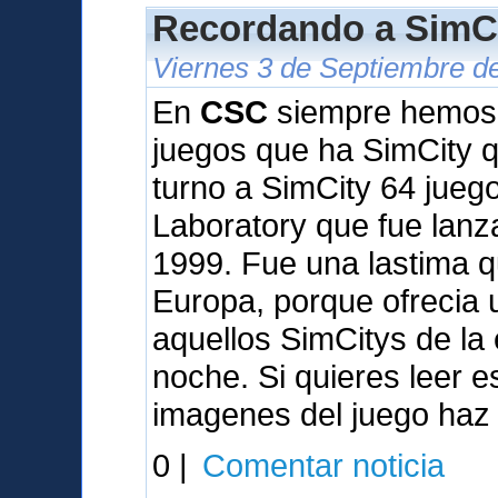
Recordando a SimCi
Viernes 3 de Septiembre d
En
CSC
siempre hemos q
juegos que ha SimCity qu
turno a SimCity 64 jueg
Laboratory que fue lan
1999. Fue una lastima q
Europa, porque ofrecia
aquellos SimCitys de la
noche. Si quieres leer 
imagenes del juego haz 
0 |
Comentar noticia