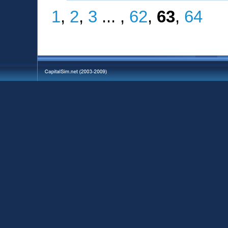
1
,
2
,
3
... ,
62
,
63
,
64