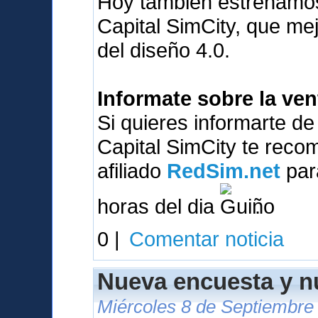
Hoy tambien estrenamos
Capital SimCity, que me
del diseño 4.0.
Informate sobre la ve
Si quieres informarte d
Capital SimCity te reco
afiliado
RedSim.net
para
horas del dia
.
0 |
Comentar noticia
Nueva encuesta y 
Miércoles 8 de Septiembre