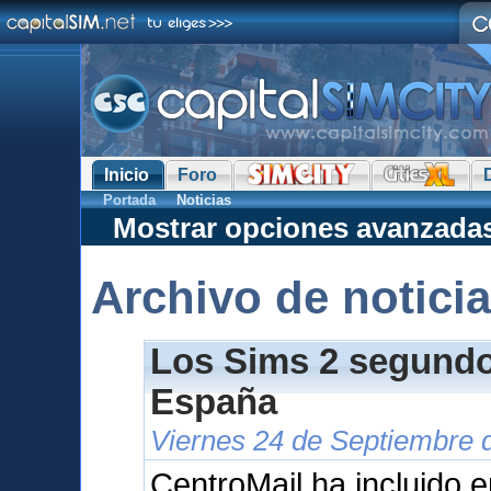
Inicio
Foro
Portada
Noticias
Mostrar opciones avanzada
Archivo de notici
Los Sims 2 segundo 
España
Viernes 24 de Septiembre 
CentroMail ha incluido e