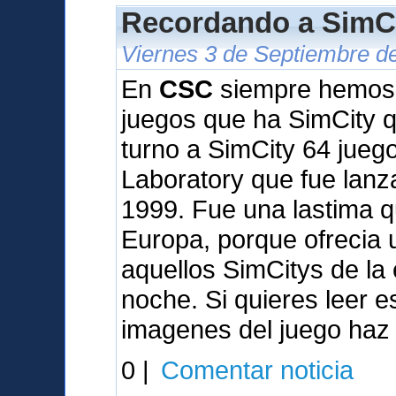
Recordando a SimCi
Viernes 3 de Septiembre d
En
CSC
siempre hemos q
juegos que ha SimCity qu
turno a SimCity 64 jueg
Laboratory que fue lan
1999. Fue una lastima q
Europa, porque ofrecia
aquellos SimCitys de la
noche. Si quieres leer 
imagenes del juego haz 
0 |
Comentar noticia