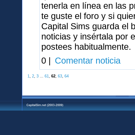
tenerla en línea en las
te guste el foro y si qu
Capital Sims guarda el 
noticias y insértala por
postees habitualmente.
0 |
Comentar noticia
1
,
2
,
3
...
61
,
62
,
63
,
64