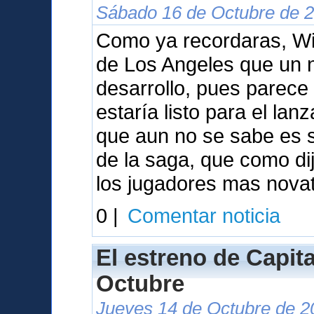
Sábado 16 de Octubre de 2
Como ya recordaras, Wil
de Los Angeles que un 
desarrollo, pues parece
estaría listo para el la
que aun no se sabe es s
de la saga, que como dij
los jugadores mas nova
0 |
Comentar noticia
El estreno de Capita
Octubre
Jueves 14 de Octubre de 2