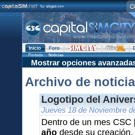
Inicio
Foro
Portada
Noticias
Mostrar opciones avanzada
Archivo de notici
Logotipo del Anive
Jueves 18 de Noviembre de
Dentro de un mes CSC [
año
desde su creación.