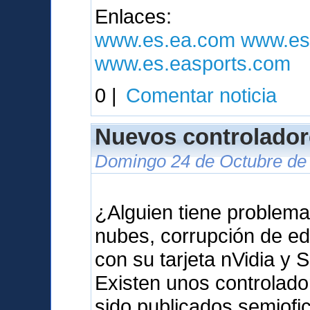
Enlaces:
www.es.ea.com
www.es
www.es.easports.com
0 |
Comentar noticia
Nuevos controlador
Domingo 24 de Octubre de 
¿Alguien tiene problema
nubes, corrupción de ed
con su tarjeta nVidia y 
Existen unos controlad
sido publicados semiof