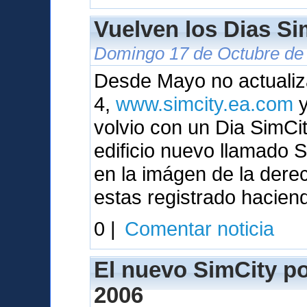
Vuelven los Dias Sim
Domingo 17 de Octubre de 
Desde Mayo no actualiza
4,
www.simcity.ea.com
y
volvio con un Dia SimC
edificio nuevo llamado
en la imágen de la dere
estas registrado hacien
0 |
Comentar noticia
El nuevo SimCity pod
2006