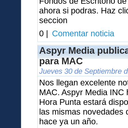
Fondos de Escritorio d
ahora si podras. Haz cl
seccion
0 |
Comentar noticia
Aspyr Media public
para MAC
Jueves 30 de Septiembre d
Nos llegan excelente not
MAC. Aspyr Media INC 
Hora Punta estará dispo
las mismas novedades q
hace ya un año.