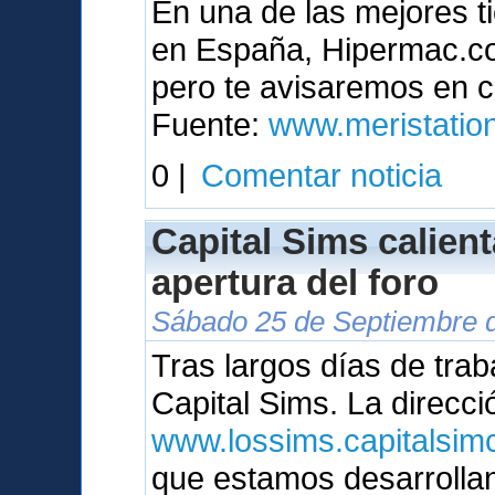
En una de las mejores t
en España, Hipermac.com
pero te avisaremos en c
Fuente:
www.meristatio
0 |
Comentar noticia
Capital Sims calien
apertura del foro
Sábado 25 de Septiembre d
Tras largos días de trab
Capital Sims. La direcci
www.lossims.capitalsimc
que estamos desarrolla