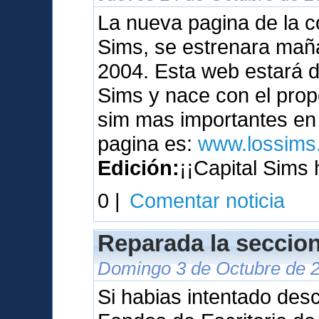
La nueva pagina de la c
Sims, se estrenara maña
2004. Esta web estará 
Sims y nace con el prop
sim mas importantes en 
pagina es:
www.lossims.
Edición:
¡¡Capital Sims 
0 |
Comentar noticia
Reparada la seccion
Domingo 3 de Octubre de 2
Si habias intentado des