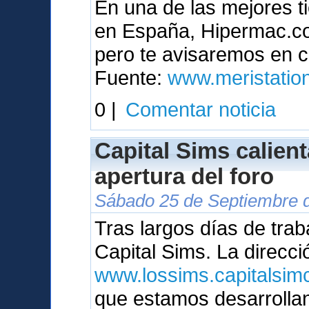
En una de las mejores t
en España, Hipermac.com
pero te avisaremos en c
Fuente:
www.meristatio
0 |
Comentar noticia
Capital Sims calien
apertura del foro
Sábado 25 de Septiembre d
Tras largos días de trab
Capital Sims. La direcci
www.lossims.capitalsimc
que estamos desarrolla