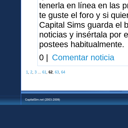
tenerla en línea en las
te guste el foro y si qu
Capital Sims guarda el 
noticias y insértala por
postees habitualmente.
0 |
Comentar noticia
1
,
2
,
3
...
61
,
62
,
63
,
64