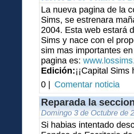
La nueva pagina de la c
Sims, se estrenara maña
2004. Esta web estará 
Sims y nace con el prop
sim mas importantes en 
pagina es:
www.lossims.
Edición:
¡¡Capital Sims 
0 |
Comentar noticia
Reparada la seccion
Domingo 3 de Octubre de 2
Si habias intentado des