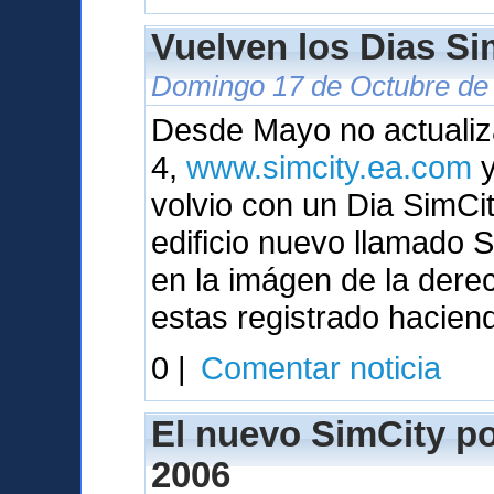
Vuelven los Dias Sim
Domingo 17 de Octubre de 
Desde Mayo no actualiza
4,
www.simcity.ea.com
y
volvio con un Dia SimC
edificio nuevo llamado
en la imágen de la dere
estas registrado hacien
0 |
Comentar noticia
El nuevo SimCity pod
2006