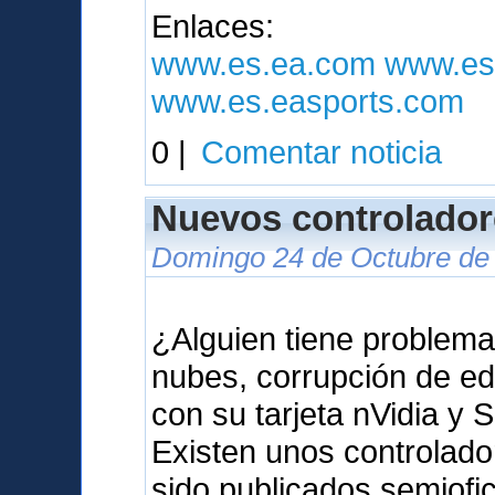
Enlaces:
www.es.ea.com
www.es
www.es.easports.com
0 |
Comentar noticia
Nuevos controlador
Domingo 24 de Octubre de 
¿Alguien tiene problema
nubes, corrupción de ed
con su tarjeta nVidia y 
Existen unos controlad
sido publicados semiof