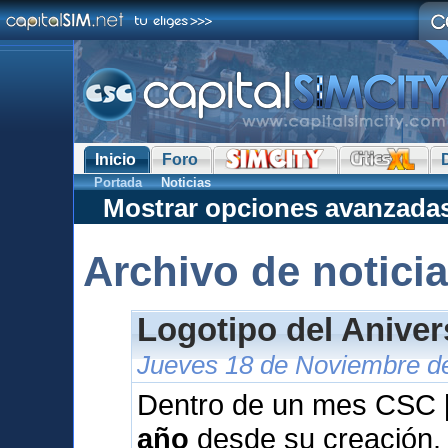
Inicio
Foro
Portada
Noticias
Mostrar opciones avanzada
Archivo de notici
Logotipo del Anive
Jueves 18 de Noviembre de
Dentro de un mes CSC [
año
desde su creación.