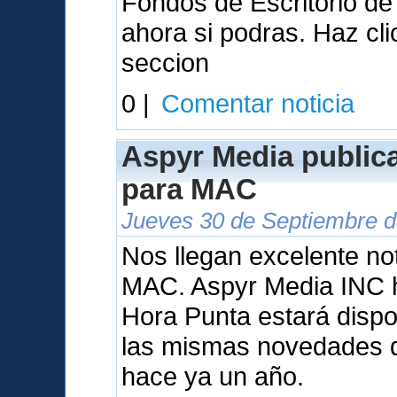
Fondos de Escritorio d
ahora si podras. Haz cl
seccion
0 |
Comentar noticia
Aspyr Media public
para MAC
Jueves 30 de Septiembre d
Nos llegan excelente not
MAC. Aspyr Media INC 
Hora Punta estará dispo
las mismas novedades q
hace ya un año.