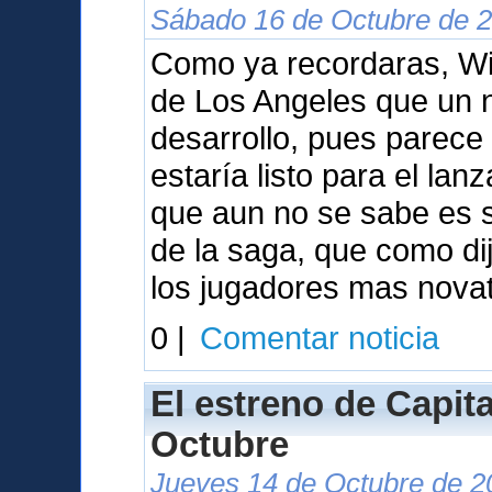
Sábado 16 de Octubre de 2
Como ya recordaras, Wil
de Los Angeles que un 
desarrollo, pues parece
estaría listo para el la
que aun no se sabe es s
de la saga, que como dij
los jugadores mas nova
0 |
Comentar noticia
El estreno de Capita
Octubre
Jueves 14 de Octubre de 2