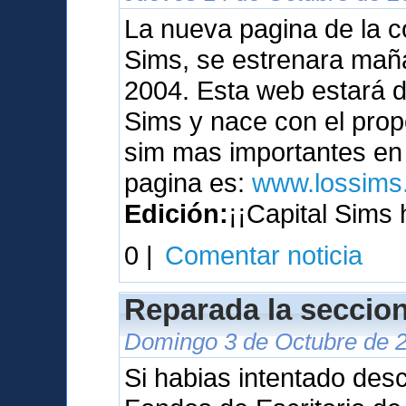
La nueva pagina de la c
Sims, se estrenara maña
2004. Esta web estará 
Sims y nace con el prop
sim mas importantes en 
pagina es:
www.lossims.
Edición:
¡¡Capital Sims 
0 |
Comentar noticia
Reparada la seccion
Domingo 3 de Octubre de 2
Si habias intentado des