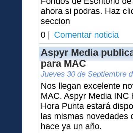
Fondos de Escritorio d
ahora si podras. Haz cl
seccion
0 |
Comentar noticia
Aspyr Media public
para MAC
Jueves 30 de Septiembre d
Nos llegan excelente not
MAC. Aspyr Media INC 
Hora Punta estará dispo
las mismas novedades q
hace ya un año.