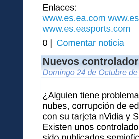
Enlaces:
www.es.ea.com
www.es
www.es.easports.com
0 |
Comentar noticia
Nuevos controlador
Domingo 24 de Octubre de 
¿Alguien tiene problema
nubes, corrupción de ed
con su tarjeta nVidia y 
Existen unos controlad
sido publicados semiof