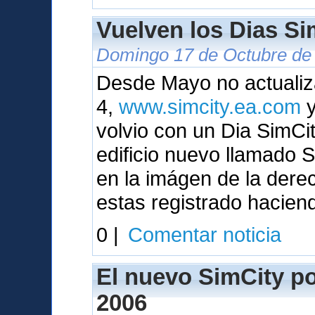
Vuelven los Dias Sim
Domingo 17 de Octubre de 
Desde Mayo no actualiza
4,
www.simcity.ea.com
y
volvio con un Dia SimC
edificio nuevo llamado
en la imágen de la dere
estas registrado hacien
0 |
Comentar noticia
El nuevo SimCity pod
2006