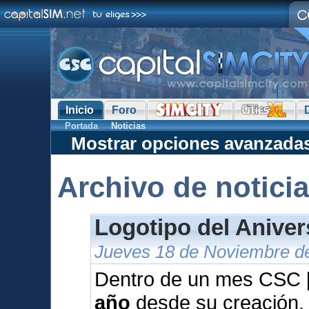
Inicio
Foro
Portada
Noticias
Mostrar opciones avanzada
Archivo de notici
Logotipo del Anive
Jueves 18 de Noviembre de
Dentro de un mes CSC [
año
desde su creación.