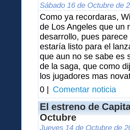
Sábado 16 de Octubre de 2
Como ya recordaras, Wil
de Los Angeles que un 
desarrollo, pues parece
estaría listo para el la
que aun no se sabe es s
de la saga, que como dij
los jugadores mas nova
0 |
Comentar noticia
El estreno de Capita
Octubre
Jueves 14 de Octubre de 2