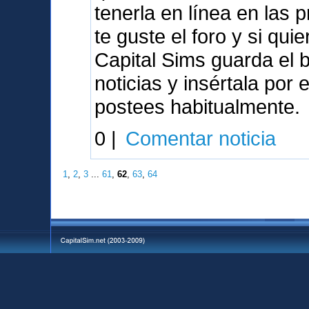
tenerla en línea en las
te guste el foro y si qu
Capital Sims guarda el 
noticias y insértala por
postees habitualmente.
0 |
Comentar noticia
1
,
2
,
3
...
61
,
62
,
63
,
64