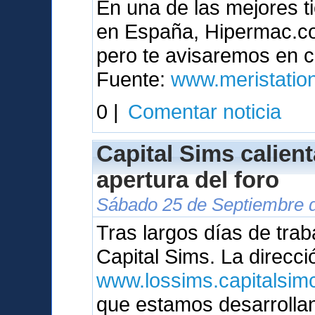
En una de las mejores t
en España, Hipermac.com
pero te avisaremos en c
Fuente:
www.meristatio
0 |
Comentar noticia
Capital Sims calien
apertura del foro
Sábado 25 de Septiembre d
Tras largos días de trab
Capital Sims. La direcci
www.lossims.capitalsimc
que estamos desarrolla