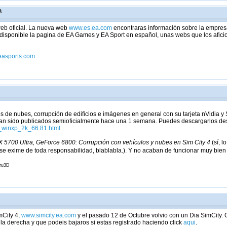
a
eb oficial. La nueva web
www.es.ea.com
encontraras información sobre la empres
sponible la pagina de EA Games y EA Sport en español, unas webs que los aficio
easports.com
s de nubes, corrupción de edificios e imágenes en general con su tarjeta nVidia y
an sido publicados semioficialmente hace una 1 semana. Puedes descargarlos de
_winxp_2k_66.81.html
5700 Ultra, GeForce 6800: Corrupción con vehículos y nubes en Sim City 4
(sí, 
se exime de toda responsabilidad, blablabla.). Y no acaban de funcionar muy bien 
uru3D
mCity 4,
www.simcity.ea.com
y el pasado 12 de Octubre volvio con un Dia SimCity.
a derecha y que podeis bajaros si estas registrado haciendo click
aqui
.