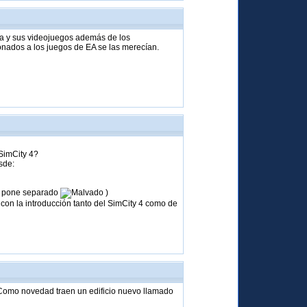
a y sus videojuegos además de los
nados a los juegos de EA se las merecían.
 SimCity 4?
sde:
lo pone separado
)
con la introducción tanto del SimCity 4 como de
 Como novedad traen un edificio nuevo llamado