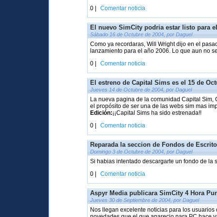
0 |
Comentar noticia
El nuevo SimCity podria estar listo para e
Sábado 16 de Octubre de 2004, por Daguel
Como ya recordaras, Will Wright dijo en el pasa
lanzamiento para el año 2006. Lo que aun no se 
0 |
Comentar noticia
El estreno de Capital Sims es el 15 de Oc
Jueves 14 de Octubre de 2004, por Daguel
La nueva pagina de la comunidad Capital Sim, 
el propósito de ser una de las webs sim mas im
Edición:
¡¡Capital Sims ha sido estrenada!!
0 |
Comentar noticia
Reparada la seccion de Fondos de Escrito
Domingo 3 de Octubre de 2004, por Daguel
Si habias intentado descargarte un fondo de la 
0 |
Comentar noticia
Aspyr Media publicara SimCity 4 Hora Pu
Jueves 30 de Septiembre de 2004, por Daguel
Nos llegan excelente noticias para los usuari
novedades que el que aparecio para PC hace y