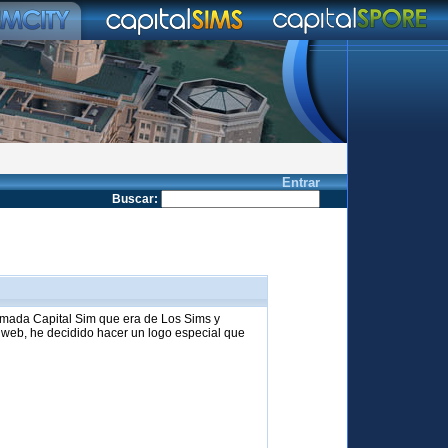
Entrar
Buscar
:
amada Capital Sim que era de Los Sims y
 web, he decidido hacer un logo especial que