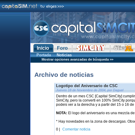
Inicio
Foro
Portada
Noticias
Mostrar opciones avanzadas de búsqueda >>
Archivo de noticias
Logotipo del Aniversario de CSC
Jueves 18 de Noviembre de 2004, por Daguel
Dentro de un mes CSC [Capital SimCity] cumpli
SimCity, pero la converti en 100% SimCity porq
podeis ver a la derecha y a partir del 15 o 16
NOTA:
El logo del aniversario es una mezcla de
* Hay novedades en la zona de descargas. Obser
0 |
Comentar noticia