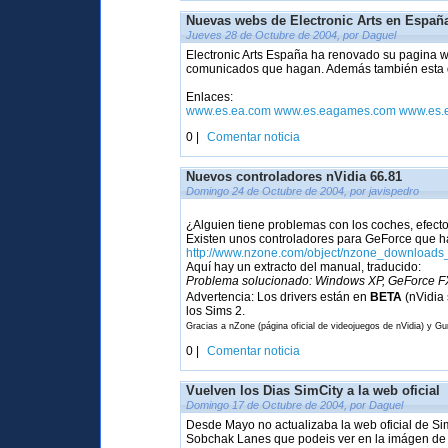
Nuevas webs de Electronic Arts en Españ
Jueves 28 de Octubre de 2004, por Daguel
Electronic Arts España ha renovado su pagina w
comunicados que hagan. Además también esta di
Enlaces:
www.es.ea.com
www.es.eagames.com
www.es.
0 |
Comentar noticia
Nuevos controladores nVidia 66.81
Domingo 24 de Octubre de 2004, por javispedro
¿Alguien tiene problemas con los coches, efecto
Existen unos controladores para GeForce que h
http://www.nzone.com/object/nzone_downloads
Aquí hay un extracto del manual, traducido:
Problema solucionado: Windows XP, GeForce FX 
Advertencia: Los drivers están en
BETA
(nVidia 
los Sims 2.
Gracias a nZone (página oficial de videojuegos de nVidia) y G
0 |
Comentar noticia
Vuelven los Dias SimCity a la web oficial
Domingo 17 de Octubre de 2004, por Daguel
Desde Mayo no actualizaba la web oficial de Si
Sobchak Lanes que podeis ver en la imágen de l