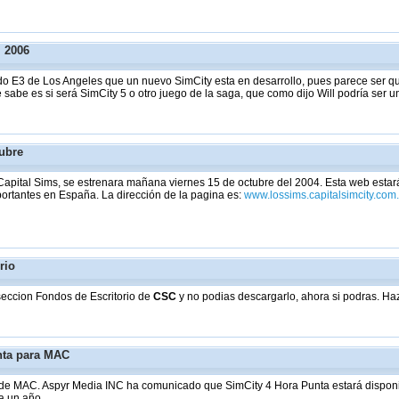
l 2006
do E3 de Los Angeles que un nuevo SimCity esta en desarrollo, pues parece ser que
sabe es si será SimCity 5 o otro juego de la saga, que como dijo Will podría ser 
tubre
Capital Sims, se estrenara mañana viernes 15 de octubre del 2004. Esta web esta
portantes en España. La dirección de la pagina es:
www.lossims.capitalsimcity.com
rio
seccion Fondos de Escritorio de
CSC
y no podias descargarlo, ahora si podras. Haz
nta para MAC
os de MAC. Aspyr Media INC ha comunicado que SimCity 4 Hora Punta estará dispon
a un año.