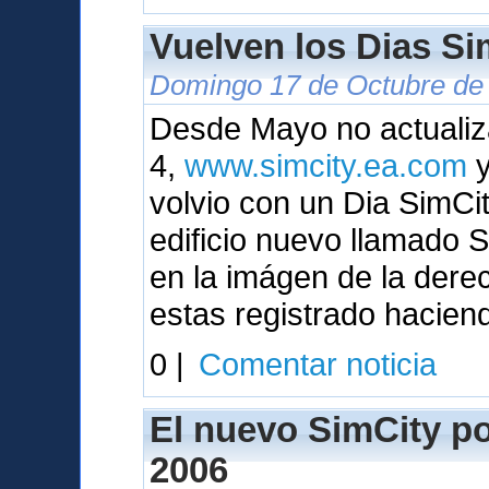
Vuelven los Dias Sim
Domingo 17 de Octubre de 
Desde Mayo no actualiza
4,
www.simcity.ea.com
y
volvio con un Dia SimC
edificio nuevo llamado
en la imágen de la dere
estas registrado hacien
0 |
Comentar noticia
El nuevo SimCity pod
2006