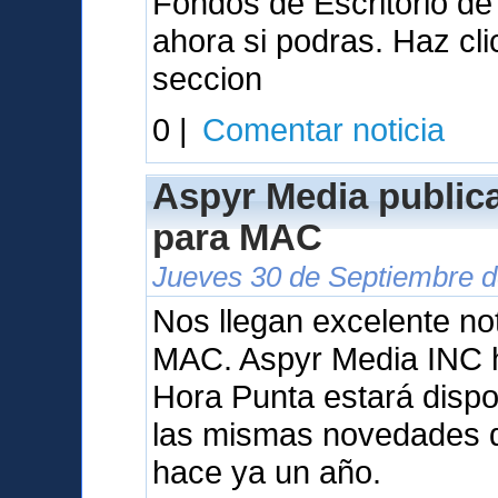
Fondos de Escritorio d
ahora si podras. Haz cl
seccion
0 |
Comentar noticia
Aspyr Media public
para MAC
Jueves 30 de Septiembre d
Nos llegan excelente not
MAC. Aspyr Media INC 
Hora Punta estará dispo
las mismas novedades q
hace ya un año.