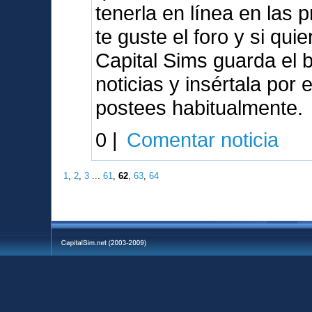
tenerla en línea en las
te guste el foro y si qu
Capital Sims guarda el 
noticias y insértala por
postees habitualmente.
0 |
Comentar noticia
1
,
2
,
3
...
61
,
62
,
63
,
64