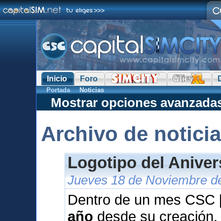
Inicio
Foro
Portada
Noticias
Mostrar opciones avanzada
Archivo de notici
Logotipo del Anive
Jueves 18 de Noviembre de
Dentro de un mes CSC [
año
desde su creación.