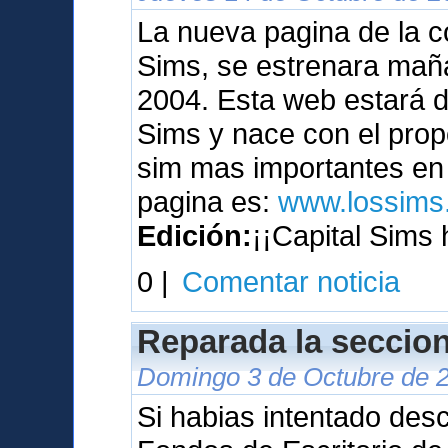
La nueva pagina de la c
Sims, se estrenara maña
2004. Esta web estará 
Sims y nace con el prop
sim mas importantes en 
pagina es:
www.lossims.
Edición:
¡¡Capital Sims 
0 |
Comentar noticia
Reparada la seccion
Domingo 3 de Octubre de 2
Si habias intentado des