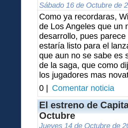
Sábado 16 de Octubre de 2
Como ya recordaras, Wil
de Los Angeles que un 
desarrollo, pues parece
estaría listo para el la
que aun no se sabe es s
de la saga, que como dij
los jugadores mas nova
0 |
Comentar noticia
El estreno de Capita
Octubre
Jueves 14 de Octubre de 2