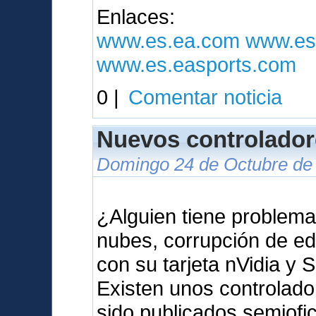
Enlaces:
www.es.ea.com
www.es
www.es.easports.com
0 |
Comentar noticia
Nuevos controlador
Domingo 24 de Octubre de 
¿Alguien tiene problema
nubes, corrupción de ed
con su tarjeta nVidia y 
Existen unos controlad
sido publicados semiof