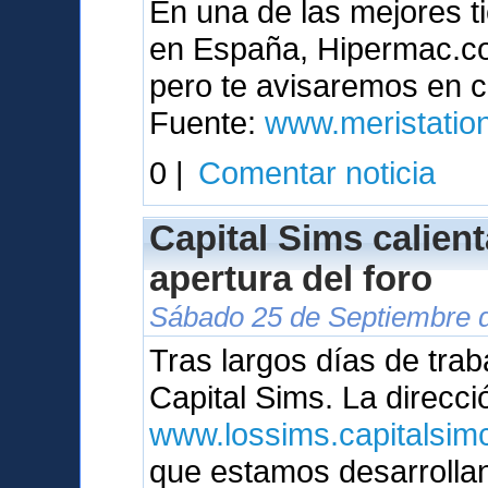
En una de las mejores t
en España, Hipermac.com
pero te avisaremos en c
Fuente:
www.meristatio
0 |
Comentar noticia
Capital Sims calien
apertura del foro
Sábado 25 de Septiembre d
Tras largos días de trab
Capital Sims. La direcci
www.lossims.capitalsimc
que estamos desarrolla