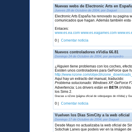
Nuevas webs de Electronic Arts en Españ
Jueves 28 de Octubre de 2004, por Daguel
Electronic Arts España ha renovado su pagina w
comunicados que hagan. Además también esta di
Enlaces:
www.es.ea.com
www.es.eagames.com
www.es.
0 |
Comentar noticia
Nuevos controladores nVidia 66.81
Domingo 24 de Octubre de 2004, por javispedro
¿Alguien tiene problemas con los coches, efecto
Existen unos controladores para GeForce que h
http://www.nzone.com/object/nzone_downloads
Aquí hay un extracto del manual, traducido:
Problema solucionado: Windows XP, GeForce FX 
Advertencia: Los drivers están en
BETA
(nVidia 
los Sims 2.
Gracias a nZone (página oficial de videojuegos de nVidia) y G
0 |
Comentar noticia
Vuelven los Dias SimCity a la web oficial
Domingo 17 de Octubre de 2004, por Daguel
Desde Mayo no actualizaba la web oficial de Si
Sobchak Lanes que podeis ver en la imágen de l