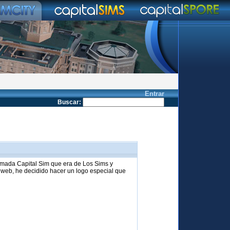
Entrar
Buscar
:
amada Capital Sim que era de Los Sims y
 web, he decidido hacer un logo especial que