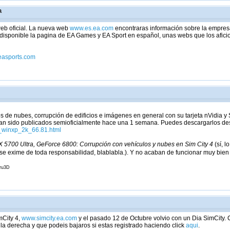
a
eb oficial. La nueva web
www.es.ea.com
encontraras información sobre la empres
sponible la pagina de EA Games y EA Sport en español, unas webs que los aficio
easports.com
s de nubes, corrupción de edificios e imágenes en general con su tarjeta nVidia y
an sido publicados semioficialmente hace una 1 semana. Puedes descargarlos de
_winxp_2k_66.81.html
5700 Ultra, GeForce 6800: Corrupción con vehículos y nubes en Sim City 4
(sí, 
se exime de toda responsabilidad, blablabla.). Y no acaban de funcionar muy bien 
uru3D
mCity 4,
www.simcity.ea.com
y el pasado 12 de Octubre volvio con un Dia SimCity.
a derecha y que podeis bajaros si estas registrado haciendo click
aqui
.