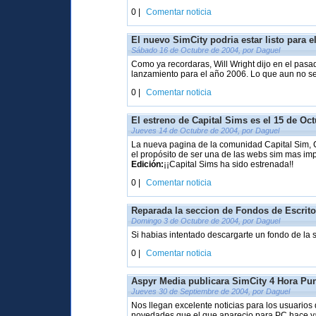
0 |
Comentar noticia
El nuevo SimCity podria estar listo para e
Sábado 16 de Octubre de 2004, por Daguel
Como ya recordaras, Will Wright dijo en el pasa
lanzamiento para el año 2006. Lo que aun no se 
0 |
Comentar noticia
El estreno de Capital Sims es el 15 de Oc
Jueves 14 de Octubre de 2004, por Daguel
La nueva pagina de la comunidad Capital Sim, 
el propósito de ser una de las webs sim mas im
Edición:
¡¡Capital Sims ha sido estrenada!!
0 |
Comentar noticia
Reparada la seccion de Fondos de Escrito
Domingo 3 de Octubre de 2004, por Daguel
Si habias intentado descargarte un fondo de la 
0 |
Comentar noticia
Aspyr Media publicara SimCity 4 Hora Pu
Jueves 30 de Septiembre de 2004, por Daguel
Nos llegan excelente noticias para los usuari
novedades que el que aparecio para PC hace y