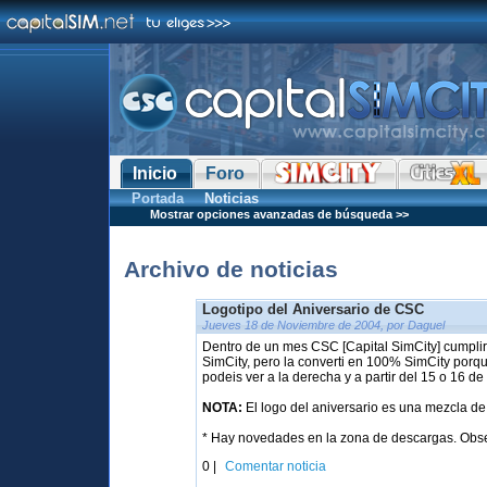
Inicio
Foro
Portada
Noticias
Mostrar opciones avanzadas de búsqueda >>
Archivo de noticias
Logotipo del Aniversario de CSC
Jueves 18 de Noviembre de 2004, por Daguel
Dentro de un mes CSC [Capital SimCity] cumpli
SimCity, pero la converti en 100% SimCity porq
podeis ver a la derecha y a partir del 15 o 16
NOTA:
El logo del aniversario es una mezcla de
* Hay novedades en la zona de descargas. Obser
0 |
Comentar noticia