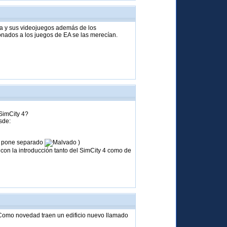
a y sus videojuegos además de los
nados a los juegos de EA se las merecían.
 SimCity 4?
sde:
lo pone separado
)
con la introducción tanto del SimCity 4 como de
 Como novedad traen un edificio nuevo llamado