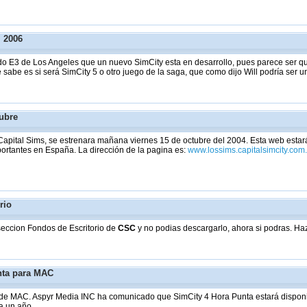
l 2006
do E3 de Los Angeles que un nuevo SimCity esta en desarrollo, pues parece ser que
sabe es si será SimCity 5 o otro juego de la saga, que como dijo Will podría ser 
tubre
Capital Sims, se estrenara mañana viernes 15 de octubre del 2004. Esta web esta
portantes en España. La dirección de la pagina es:
www.lossims.capitalsimcity.com
rio
seccion Fondos de Escritorio de
CSC
y no podias descargarlo, ahora si podras. Haz
nta para MAC
os de MAC. Aspyr Media INC ha comunicado que SimCity 4 Hora Punta estará dispon
a un año.